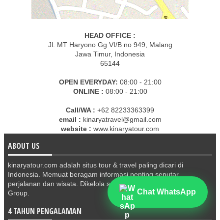
HEAD OFFICE :
Jl. MT Haryono Gg VI/B no 949, Malang
Jawa Timur, Indonesia
65144
OPEN EVERYDAY:
08:00 - 21:00
ONLINE :
08:00 - 21:00
Call/WA :
+62 82233363399
email :
kinaryatravel@gmail.com
website :
www.kinaryatour.com
ABOUT US
kinaryatour.com adalah situs tour & travel paling dicari di
Indonesia. Memuat beragam informasi penting seputar
perjalanan dan wisata. Dikelola secara profesional oleh Kinarya
Chat WhatsApp
Group.
4 TAHUN PENGALAMAN