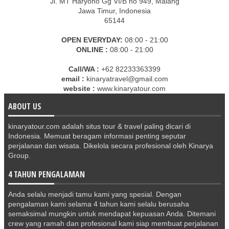
Jl. MT Haryono Gg VI/B no 949, Malang
Jawa Timur, Indonesia
65144
OPEN EVERYDAY:
08:00 - 21:00
ONLINE :
08:00 - 21:00
Call/WA :
+62 82233363399
email :
kinaryatravel@gmail.com
website :
www.kinaryatour.com
ABOUT US
kinaryatour.com adalah situs tour & travel paling dicari di
Indonesia. Memuat beragam informasi penting seputar
perjalanan dan wisata. Dikelola secara profesional oleh Kinarya
Group.
4 TAHUN PENGALAMAN
Anda selalu menjadi tamu kami yang spesial. Dengan
pengalaman kami selama 4 tahun kami selalu berusaha
semaksimal mungkin untuk mendapat kepuasan Anda. Ditemani
crew yang ramah dan profesional kami siap membuat perjalanan