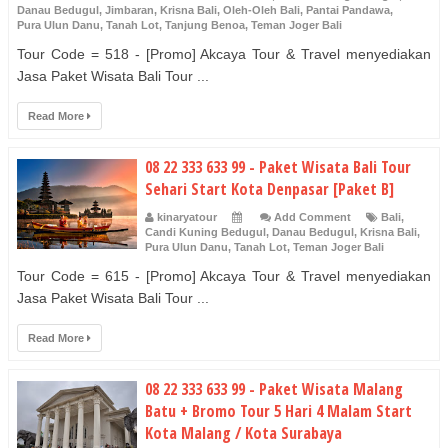
Danau Bedugul
,
Jimbaran
,
Krisna Bali
,
Oleh-Oleh Bali
,
Pantai Pandawa
,
Pura Ulun Danu
,
Tanah Lot
,
Tanjung Benoa
,
Teman Joger Bali
Tour Code = 518 - [Promo] Akcaya Tour & Travel menyediakan
Jasa Paket Wisata Bali Tour ...
Read More
08 22 333 633 99 - Paket Wisata Bali Tour
Sehari Start Kota Denpasar [Paket B]
kinaryatour
Add Comment
Bali
,
Candi Kuning Bedugul
,
Danau Bedugul
,
Krisna Bali
,
Pura Ulun Danu
,
Tanah Lot
,
Teman Joger Bali
Tour Code = 615 - [Promo] Akcaya Tour & Travel menyediakan
Jasa Paket Wisata Bali Tour ...
Read More
08 22 333 633 99 - Paket Wisata Malang
Batu + Bromo Tour 5 Hari 4 Malam Start
Kota Malang / Kota Surabaya