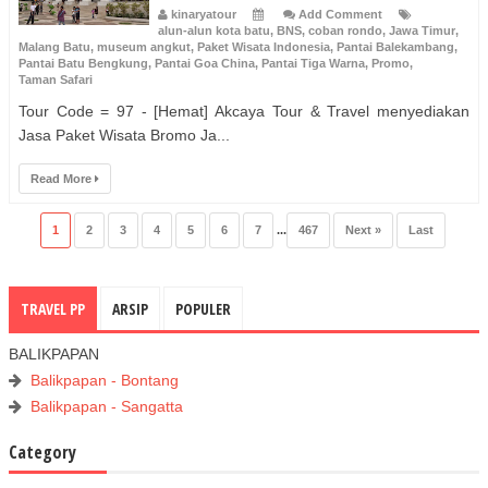
kinaryatour
Add Comment
alun-alun kota batu
,
BNS
,
coban rondo
,
Jawa Timur
,
Malang Batu
,
museum angkut
,
Paket Wisata Indonesia
,
Pantai Balekambang
,
Pantai Batu Bengkung
,
Pantai Goa China
,
Pantai Tiga Warna
,
Promo
,
Taman Safari
Tour Code = 97 - [Hemat] Akcaya Tour & Travel menyediakan
Jasa Paket Wisata Bromo Ja...
Read More
1
2
3
4
5
6
7
...
467
Next »
Last
TRAVEL PP
ARSIP
POPULER
BALIKPAPAN
Balikpapan - Bontang
Balikpapan - Sangatta
Category