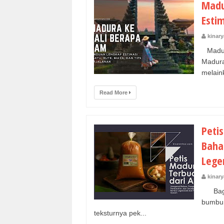
Madu
Estim
kinary
Madura
Madur
melain
Read More
Peti
Baha
Lege
kinary
Bagi p
bumbu 
teksturnya pek...