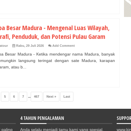
pa Besar Madura - Mengenal Luas Wilayah,
rafi, Penduduk, dan Potensi Pulau Garam
atour
Rabu, 29 Juli 2026
Add Comment
a Besar Madura - Ketika mendengar nama Madura, banyak
mungkin langsung teringat dengan sate Madura, karapan
aram, atau b...
5
6
7
...
467
Next »
Last
4 TAHUN PENGALAMAN
SUPPO
 paling
Anda selalu menjadi tamu kami yang spesial.
www.kin