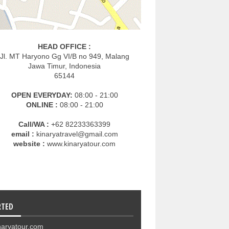
HEAD OFFICE :
Jl. MT Haryono Gg VI/B no 949, Malang
Jawa Timur, Indonesia
65144
OPEN EVERYDAY:
08:00 - 21:00
ONLINE :
08:00 - 21:00
Call/WA :
+62 82233363399
email :
kinaryatravel@gmail.com
website :
www.kinaryatour.com
RTED
aryatour.com