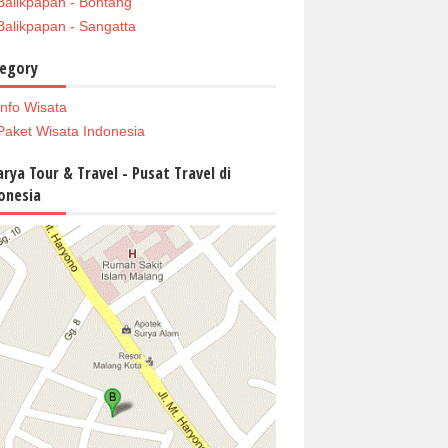
Balikpapan - Bontang
Balikpapan - Sangatta
egory
Info Wisata
Paket Wisata Indonesia
arya Tour & Travel - Pusat Travel di
onesia