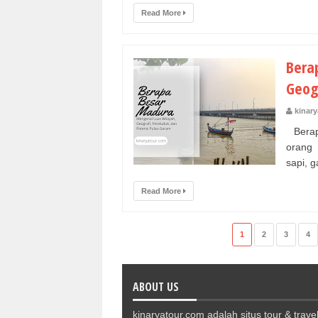
Read More
Bera
Geog
kinary
Berap
orang 
sapi, g
Read More
1
2
3
4
ABOUT US
kinaryatour.com adalah situs tour & travel