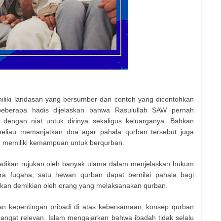
iliki landasan yang bersumber dari contoh yang dicontohkan
erapa hadis dijelaskan bahwa Rasulullah SAW pernah
dengan niat untuk dirinya sekaligus keluarganya. Bahkan
beliau memanjatkan doa agar pahala qurban tersebut juga
m memiliki kemampuan untuk berqurban.
jadikan rujukan oleh banyak ulama dalam menjelaskan hukum
a fuqaha, satu hewan qurban dapat bernilai pahala bagi
atkan demikian oleh orang yang melaksanakan qurban.
n kepentingan pribadi di atas kebersamaan, konsep qurban
sangat relevan. Islam mengajarkan bahwa ibadah tidak selalu