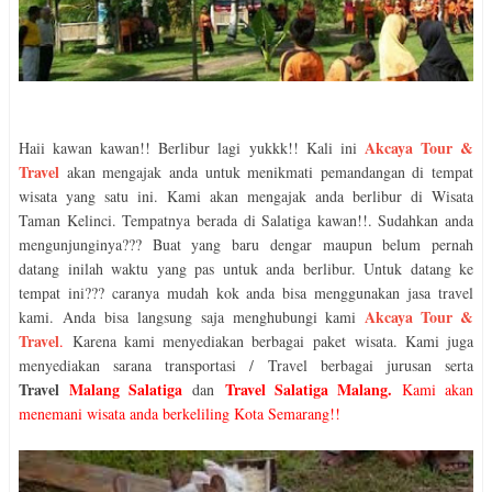
Akcaya Tour &
Haii kawan kawan!! Berlibur lagi yukkk!! Kali ini
Travel
akan mengajak anda untuk menikmati pemandangan di tempat
wisata yang satu ini. Kami akan mengajak anda berlibur di Wisata
Taman Kelinci. Tempatnya berada di Salatiga kawan!!. Sudahkan anda
mengunjunginya??? Buat yang baru dengar maupun belum pernah
datang inilah waktu yang pas untuk anda berlibur. Untuk datang ke
tempat ini??? caranya mudah kok anda bisa menggunakan jasa travel
Akcaya Tour &
kami.
Anda
bisa
l
angsung
saja
menghubungi kami
Travel
.
Karena kami menyediakan berbagai
paket
wisata. Kami juga
menyediakan sarana transportasi / Travel berbagai jurusan serta
Travel
Malang Salatiga
Travel Salatiga Malang
.
dan
K
ami akan
menemani wisata anda berkeliling Kota Semarang!!