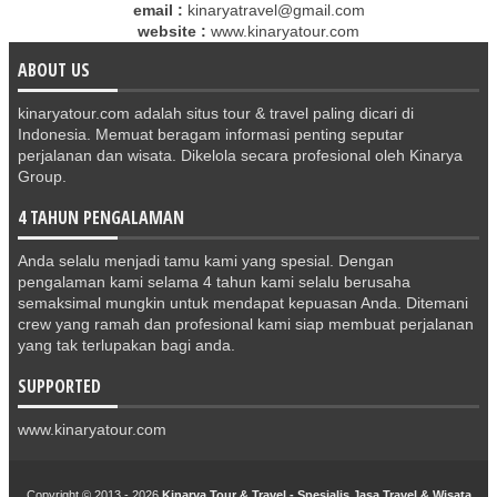
email :
kinaryatravel@gmail.com
website :
www.kinaryatour.com
ABOUT US
kinaryatour.com adalah situs tour & travel paling dicari di
Indonesia. Memuat beragam informasi penting seputar
perjalanan dan wisata. Dikelola secara profesional oleh Kinarya
Group.
4 TAHUN PENGALAMAN
Anda selalu menjadi tamu kami yang spesial. Dengan
pengalaman kami selama 4 tahun kami selalu berusaha
semaksimal mungkin untuk mendapat kepuasan Anda. Ditemani
crew yang ramah dan profesional kami siap membuat perjalanan
yang tak terlupakan bagi anda.
SUPPORTED
www.kinaryatour.com
Copyright © 2013 -
2026
Kinarya Tour & Travel - Spesialis Jasa Travel & Wisata