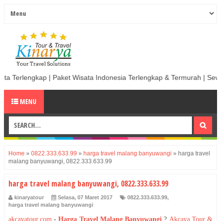
aket Wisata Indonesia Terlengkap & Termurah | Sewa Mobil termurah & B
MENU
Home
»
0822.333.633.99
»
harga travel malang banyuwangi
»
harga travel
malang banyuwangi, 0822.333.633.99
harga travel malang banyuwangi, 0822.333.633.99
kinaryatour
Selasa, 07 Maret 2017
0822.333.633.99
,
harga travel malang banyuwangi
akcayatour.com
-
Harga Travel Malang Banyuwangi
?
Akcaya Tour &