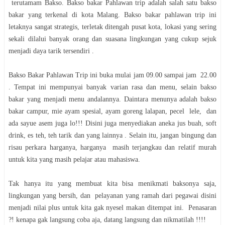
terutamam Bakso. Bakso bakar Pahlawan trip adalah salah satu bakso
bakar yang terkenal di kota Malang. Bakso bakar pahlawan trip ini
letaknya sangat strategis, terletak ditengah pusat kota, lokasi yang sering
sekali dilalui banyak orang dan suasana lingkungan yang cukup sejuk
menjadi daya tarik tersendiri .
Bakso Bakar Pahlawan Trip ini buka mulai jam 09.00 sampai jam 22.00
. Tempat ini mempunyai banyak varian rasa dan menu, selain bakso
bakar yang menjadi menu andalannya. Daintara menunya adalah bakso
bakar campur, mie ayam spesial, ayam goreng lalapan, pecel lele, dan
ada sayue asem juga lo!!! Disini juga menyediakan aneka jus buah, soft
drink, es teh, teh tarik dan yang lainnya . Selain itu, jangan bingung dan
risau perkara harganya, harganya masih terjangkau dan relatif murah
untuk kita yang masih pelajar atau mahasiswa.
Tak hanya itu yang membuat kita bisa menikmati baksonya saja,
lingkungan yang bersih, dan pelayanan yang ramah dari pegawai disini
menjadi nilai plus untuk kita gak nyesel makan ditempat ini. Penasaran
?! kenapa gak langsung coba aja, datang langsung dan nikmatilah !!!!