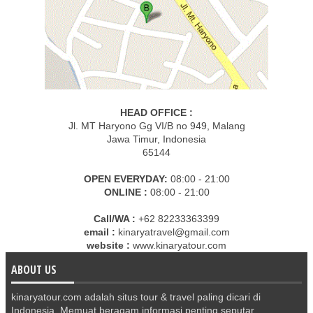
HEAD OFFICE :
Jl. MT Haryono Gg VI/B no 949, Malang
Jawa Timur, Indonesia
65144
OPEN EVERYDAY:
08:00 - 21:00
ONLINE :
08:00 - 21:00
Call/WA :
+62 82233363399
email :
kinaryatravel@gmail.com
website :
www.kinaryatour.com
ABOUT US
kinaryatour.com adalah situs tour & travel paling dicari di
Indonesia. Memuat beragam informasi penting seputar