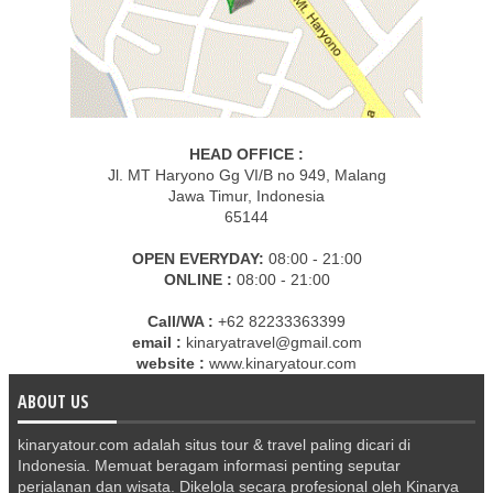
HEAD OFFICE :
Jl. MT Haryono Gg VI/B no 949, Malang
Jawa Timur, Indonesia
65144
OPEN EVERYDAY:
08:00 - 21:00
ONLINE :
08:00 - 21:00
Call/WA :
+62 82233363399
email :
kinaryatravel@gmail.com
website :
www.kinaryatour.com
ABOUT US
kinaryatour.com adalah situs tour & travel paling dicari di
Indonesia. Memuat beragam informasi penting seputar
perjalanan dan wisata. Dikelola secara profesional oleh Kinarya