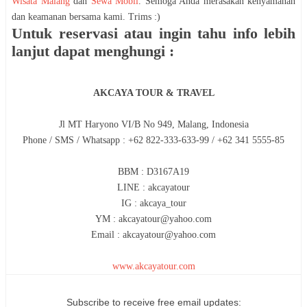
Wisata Malang
dan
Sewa Mobil
. Semoga Anda merasakan kenyamanan
dan keamanan bersama kami. Trims :)
Untuk reservasi atau ingin tahu info lebih
lanjut dapat menghungi :
AKCAYA TOUR & TRAVEL
Jl MT Haryono VI/B No 949, Malang, Indonesia
Phone / SMS / Whatsapp : +62 822-333-633-99 / +62 341 5555-85
BBM : D3167A19
LINE : akcayatour
IG : akcaya_tour
YM : akcayatour@yahoo.com
Email : akcayatour@yahoo.com
www.akcayatour.com
Subscribe to receive free email updates: