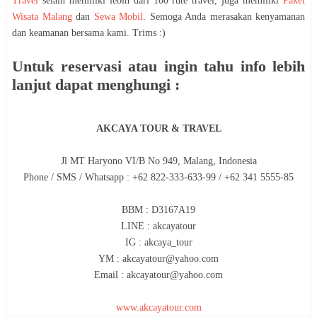
Travel
selain memiliki lebih dari 100 rute travel, juga memiliki
Paket
Wisata Malang
dan
Sewa Mobil
. Semoga Anda merasakan kenyamanan
dan keamanan bersama kami. Trims :)
Untuk reservasi atau ingin tahu info lebih
lanjut dapat menghungi :
AKCAYA TOUR & TRAVEL
Jl MT Haryono VI/B No 949, Malang, Indonesia
Phone / SMS / Whatsapp : +62 822-333-633-99 / +62 341 5555-85
BBM : D3167A19
LINE : akcayatour
IG : akcaya_tour
YM : akcayatour@yahoo.com
Email : akcayatour@yahoo.com
www.akcayatour.com