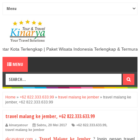
gkap | Paket Wisata Indonesia Terlengkap & Termurah | Sewa Mobil term
MENU
Home
»
+62 822.333.633.99
»
travel malang ke jember
»
travel malang ke
jember, +62 822.333.633.99
travel malang ke jember, +62 822.333.633.99
kinaryatour
Sabtu, 20 Mei 2017
+62 822.333.633.99
,
travel malang ke jember
Ingin pesan travel
akcayatour.com
-
Travel Malang ke Jember
?