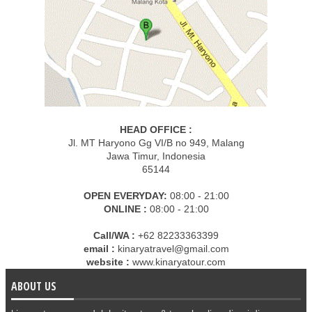
HEAD OFFICE :
Jl. MT Haryono Gg VI/B no 949, Malang
Jawa Timur, Indonesia
65144
OPEN EVERYDAY:
08:00 - 21:00
ONLINE :
08:00 - 21:00
Call/WA :
+62 82233363399
email :
kinaryatravel@gmail.com
website :
www.kinaryatour.com
ABOUT US