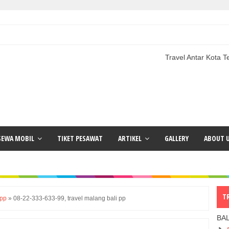
Travel Antar Kota Terlengkap | 
SEWA MOBIL
TIKET PESAWAT
ARTIKEL
GALLERY
ABOUT 
T
 pp
»
08-22-333-633-99, travel malang bali pp
BA