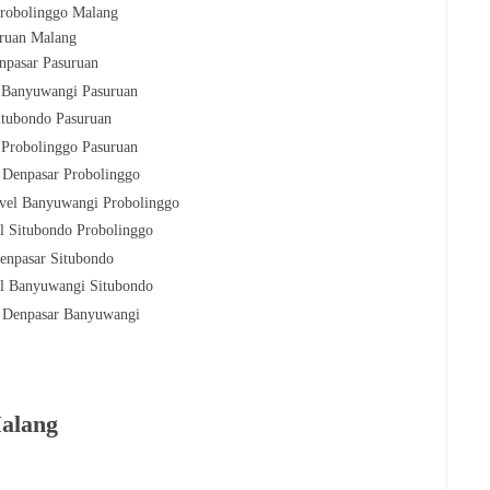
Probolinggo Malang
uruan Malang
npasar
Pasuruan
l
Banyuwangi
Pasuruan
itubondo
Pasuruan
 Probolinggo
Pasuruan
l
Denpasar
Probolinggo
vel
Banyuwangi
Probolinggo
l Situbondo
Probolinggo
enpasar
Situbondo
el
Banyuwangi
Situbondo
l
Denpasar
Banyuwangi
Malang