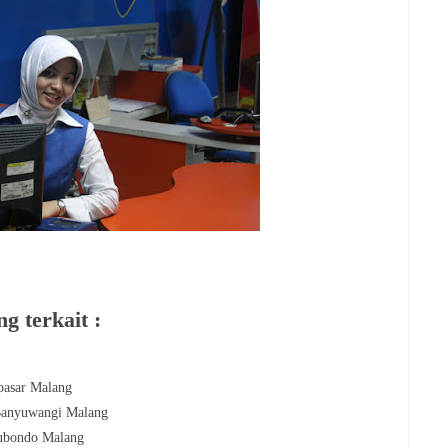
g terkait :
asar
Malang
anyuwangi
Malang
tubondo Malang