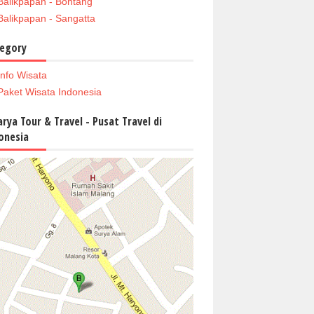
Balikpapan - Bontang
Balikpapan - Sangatta
egory
Info Wisata
Paket Wisata Indonesia
arya Tour & Travel - Pusat Travel di
onesia