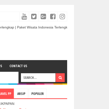
Paket Wisata Indonesia Terlengkap & Termurah | Sewa Mobil termurah &
US
CONTACT US
RAVEL PP
ARSIP
POPULER
LIKPAPAN