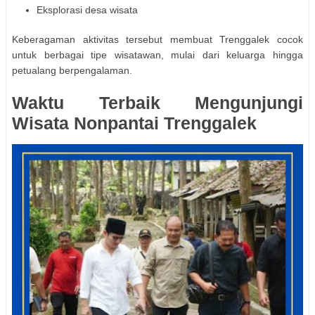
Eksplorasi desa wisata
Keberagaman aktivitas tersebut membuat Trenggalek cocok
untuk berbagai tipe wisatawan, mulai dari keluarga hingga
petualang berpengalaman.
Waktu Terbaik Mengunjungi
Wisata Nonpantai Trenggalek