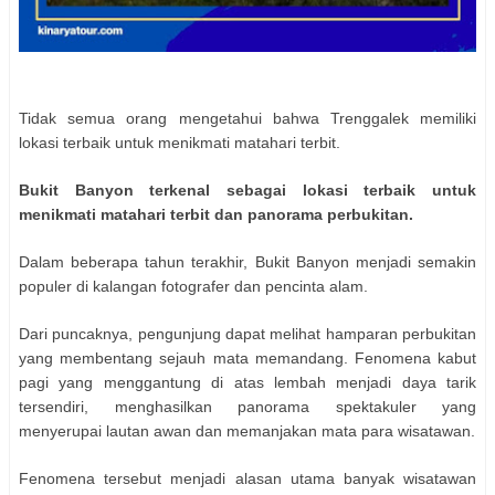
Tidak semua orang mengetahui bahwa Trenggalek memiliki
lokasi terbaik untuk menikmati matahari terbit.
Bukit Banyon terkenal sebagai lokasi terbaik untuk
menikmati matahari terbit dan panorama perbukitan.
Dalam beberapa tahun terakhir, Bukit Banyon menjadi semakin
populer di kalangan fotografer dan pencinta alam.
Dari puncaknya, pengunjung dapat melihat hamparan perbukitan
yang membentang sejauh mata memandang. Fenomena kabut
pagi yang menggantung di atas lembah menjadi daya tarik
tersendiri, menghasilkan panorama spektakuler yang
menyerupai lautan awan dan memanjakan mata para wisatawan.
Fenomena tersebut menjadi alasan utama banyak wisatawan