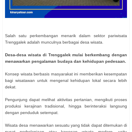
Salah satu perkembangan menarik dalam sektor pariwisata
Trenggalek adalah munculnya berbagai desa wisata.
Desa-desa wisata di Trenggalek mulai berkembang dengan
menawarkan pengalaman budaya dan kehidupan pedesaan.
Konsep wisata berbasis masyarakat ini memberikan kesempatan
bagi wisatawan untuk mengenal kehidupan lokal secara lebih
dekat.
Pengunjung dapat melihat aktivitas pertanian, mengikuti proses
produksi kerajinan tradisional, hingga berinteraksi langsung
dengan penduduk setempat.
Wisata desa menawarkan sesuatu yang tidak dapat ditemukan di
pusat perbelanjaan atau kawasan wisata modern, yaitu