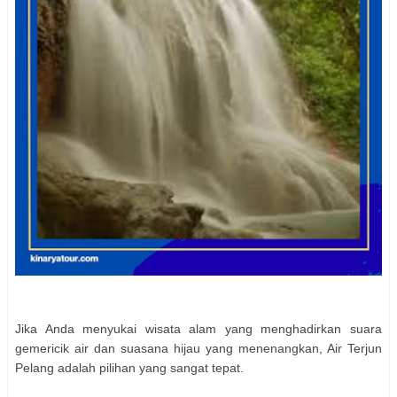
Jika Anda menyukai wisata alam yang menghadirkan suara
gemericik air dan suasana hijau yang menenangkan, Air Terjun
Pelang adalah pilihan yang sangat tepat.