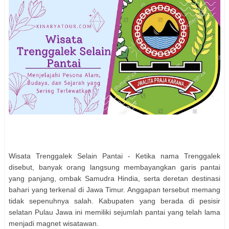
Wisata Trenggalek Selain Pantai - Ketika nama Trenggalek
disebut, banyak orang langsung membayangkan garis pantai
yang panjang, ombak Samudra Hindia, serta deretan destinasi
bahari yang terkenal di Jawa Timur. Anggapan tersebut memang
tidak sepenuhnya salah. Kabupaten yang berada di pesisir
selatan Pulau Jawa ini memiliki sejumlah pantai yang telah lama
menjadi magnet wisatawan.