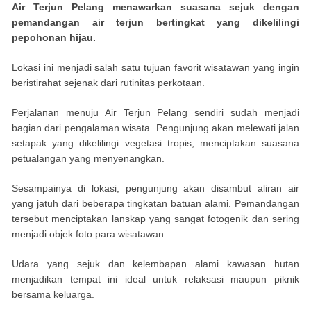
Air Terjun Pelang menawarkan suasana sejuk dengan
pemandangan air terjun bertingkat yang dikelilingi
pepohonan hijau.
Lokasi ini menjadi salah satu tujuan favorit wisatawan yang ingin
beristirahat sejenak dari rutinitas perkotaan.
Perjalanan menuju Air Terjun Pelang sendiri sudah menjadi
bagian dari pengalaman wisata. Pengunjung akan melewati jalan
setapak yang dikelilingi vegetasi tropis, menciptakan suasana
petualangan yang menyenangkan.
Sesampainya di lokasi, pengunjung akan disambut aliran air
yang jatuh dari beberapa tingkatan batuan alami. Pemandangan
tersebut menciptakan lanskap yang sangat fotogenik dan sering
menjadi objek foto para wisatawan.
Udara yang sejuk dan kelembapan alami kawasan hutan
menjadikan tempat ini ideal untuk relaksasi maupun piknik
bersama keluarga.