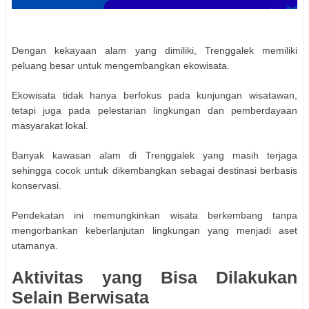
Dengan kekayaan alam yang dimiliki, Trenggalek memiliki
peluang besar untuk mengembangkan ekowisata.
Ekowisata tidak hanya berfokus pada kunjungan wisatawan,
tetapi juga pada pelestarian lingkungan dan pemberdayaan
masyarakat lokal.
Banyak kawasan alam di Trenggalek yang masih terjaga
sehingga cocok untuk dikembangkan sebagai destinasi berbasis
konservasi.
Pendekatan ini memungkinkan wisata berkembang tanpa
mengorbankan keberlanjutan lingkungan yang menjadi aset
utamanya.
Aktivitas yang Bisa Dilakukan
Selain Berwisata