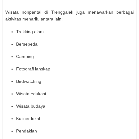
Wisata nonpantai di Trenggalek juga menawarkan berbagai
aktivitas menarik, antara lain:
Trekking alam
Bersepeda
Camping
Fotografi lanskap
Birdwatching
Wisata edukasi
Wisata budaya
Kuliner lokal
Pendakian