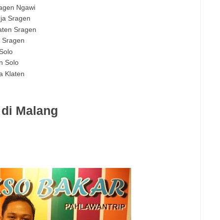
agen Ngawi
ja Sragen
aten Sragen
o Sragen
Solo
n Solo
a Klaten
 di Malang