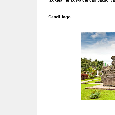
tak kalah enaknya dengan baksonya.
Candi Jago