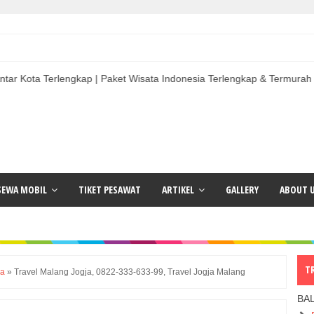
Terlengkap | Paket Wisata Indonesia Terlengkap & Termurah | Sewa Mobi
SEWA MOBIL
TIKET PESAWAT
ARTIKEL
GALLERY
ABOUT 
T
ja
»
Travel Malang Jogja, 0822-333-633-99, Travel Jogja Malang
BA