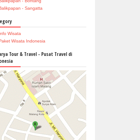
Balikpapan - Bontang
Balikpapan - Sangatta
egory
Info Wisata
Paket Wisata Indonesia
arya Tour & Travel - Pusat Travel di
onesia