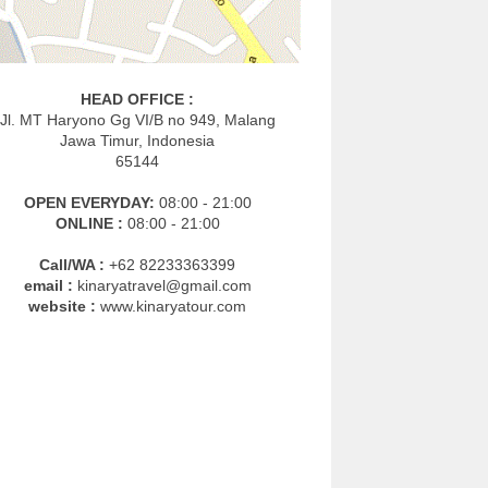
HEAD OFFICE :
Jl. MT Haryono Gg VI/B no 949, Malang
Jawa Timur, Indonesia
65144
OPEN EVERYDAY:
08:00 - 21:00
ONLINE :
08:00 - 21:00
Call/WA :
+62 82233363399
email :
kinaryatravel@gmail.com
website :
www.kinaryatour.com