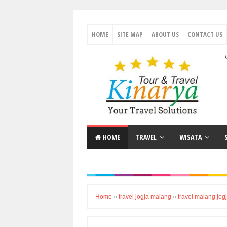
HOME
SITE MAP
ABOUT US
CONTACT US
Travel Antar Kota 
HOME
TRAVEL
WISATA
Home
»
travel jogja malang
»
travel malang jog