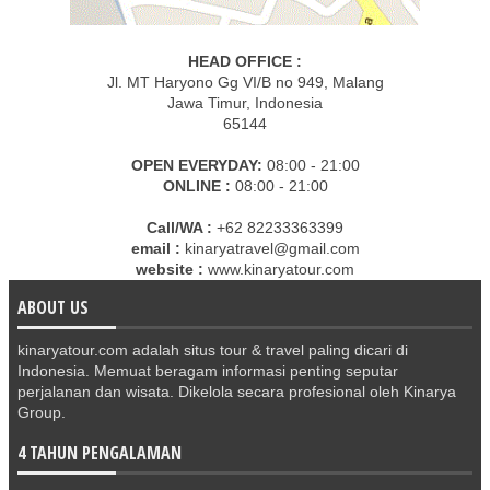
HEAD OFFICE :
Jl. MT Haryono Gg VI/B no 949, Malang
Jawa Timur, Indonesia
65144
OPEN EVERYDAY:
08:00 - 21:00
ONLINE :
08:00 - 21:00
Call/WA :
+62 82233363399
email :
kinaryatravel@gmail.com
website :
www.kinaryatour.com
ABOUT US
kinaryatour.com adalah situs tour & travel paling dicari di
Indonesia. Memuat beragam informasi penting seputar
perjalanan dan wisata. Dikelola secara profesional oleh Kinarya
Group.
4 TAHUN PENGALAMAN