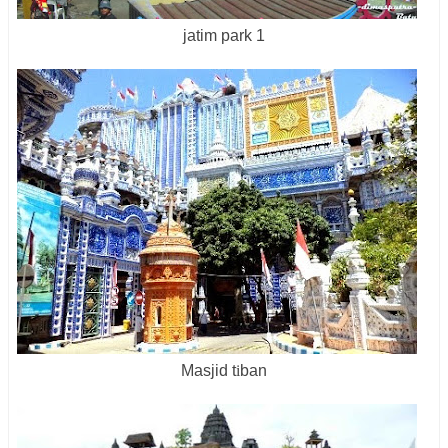
jatim park 1
Masjid t
i
ban