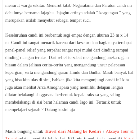
menurut warga sekitar. Menurut kitab Negaratama dan Paraton candi ini
dahulunya bernama Jajaghu. Jajaghu artinya adalah “ keagungan “ yang
merupakan istilah menyebut sebagai tempat suci.
Keseluruhan candi ini berbentuk segi empat dengan ukuran 23 m x 14
m. Candi ini sangat menarik karena dari keseluruhan bagiannya terdapat
panel-panel relief yang terpahat sangat rapi mulai dari dinding sampai
dinding ruangan teratas. Dari relief tersebut mengandung aneka ragam
hiasan dalam jalinan cerita-cerita yang mengandung unsur pelepasan
kepergian, serta mengandung ajaran Hindu dan Budha. Masih banyak hal
yang bisa kita ulas di sini, bahkan jika kita mengunjungi candi inI kita
juga akan melihat Arca Amoghapasa yang memiliki delapan lengan
dilatar belakangi singgasana berbentuk kepala raksasa yang saling
membelakangi di sisi barat halaman candi Jago ini. Tertarik untuk
mempelajari sejarah ? Datang kesini aja.
Masih bingung untuk
Travel dari Malang ke Kediri
?
Akcaya Tour &
Travel
selain memiliki lebih dari 100 rute travel, juga memiliki
Paket