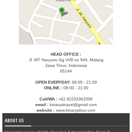
HEAD OFFICE :
Jl. MT Haryono Gg VI/B no 949, Malang
Jawa Timur, Indonesia
65144
OPEN EVERYDAY:
08:00 - 21:00
ONLINE :
08:00 - 21:00
Call/WA :
+62 82233363399
email :
kinaryatravel@gmail.com
website :
www.kinaryatour.com
ABOUT US