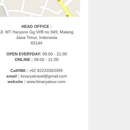
HEAD OFFICE :
Jl. MT Haryono Gg VI/B no 949, Malang
Jawa Timur, Indonesia
65144
OPEN EVERYDAY:
08:00 - 21:00
ONLINE :
08:00 - 21:00
Call/WA :
+62 82233363399
email :
kinaryatravel@gmail.com
website :
www.kinaryatour.com