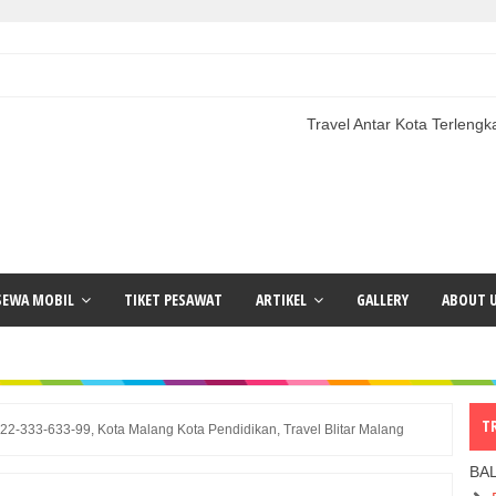
Travel Antar Kota Terlengkap | Paket 
SEWA MOBIL
TIKET PESAWAT
ARTIKEL
GALLERY
ABOUT 
T
0822-333-633-99, Kota Malang Kota Pendidikan, Travel Blitar Malang
BA