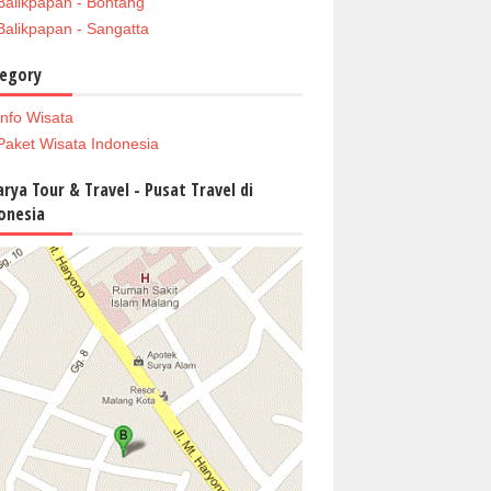
Balikpapan - Bontang
Balikpapan - Sangatta
egory
Info Wisata
Paket Wisata Indonesia
arya Tour & Travel - Pusat Travel di
onesia