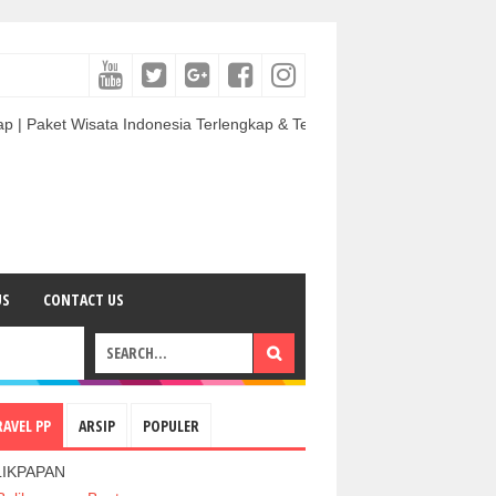
Wisata Indonesia Terlengkap & Termurah | Sewa Mobil termurah & Berku
US
CONTACT US
RAVEL PP
ARSIP
POPULER
LIKPAPAN