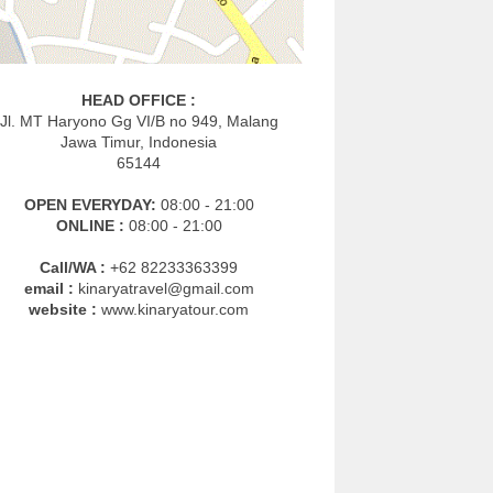
HEAD OFFICE :
Jl. MT Haryono Gg VI/B no 949, Malang
Jawa Timur, Indonesia
65144
OPEN EVERYDAY:
08:00 - 21:00
ONLINE :
08:00 - 21:00
Call/WA :
+62 82233363399
email :
kinaryatravel@gmail.com
website :
www.kinaryatour.com