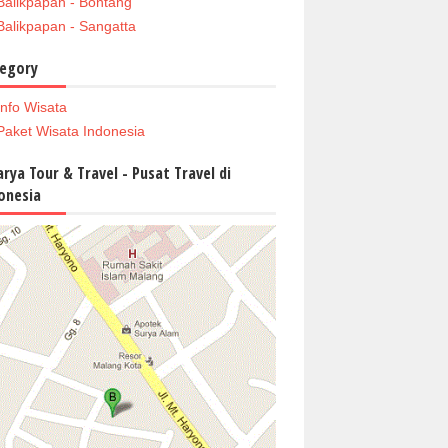
Balikpapan - Bontang
Balikpapan - Sangatta
egory
Info Wisata
Paket Wisata Indonesia
arya Tour & Travel - Pusat Travel di
onesia