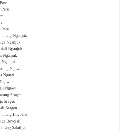
 Pare
i Pare
are
re
k Pare
emarang Nganjuk
atiga Nganjuk
olali Nganjuk
en Nganjuk
i Nganjuk
marang Ngawi
iga Ngawi
 Ngawi
lali Ngawi
marang Sragen
iga Sragen
lali Sragen
emarang Boyolali
tiga Boyolali
marang Salatiga