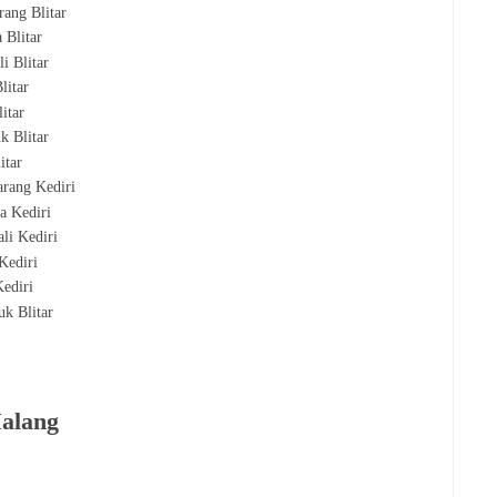
rang Blitar
a Blitar
li Blitar
Blitar
litar
k Blitar
litar
arang Kediri
ga Kediri
ali Kediri
 Kediri
Kediri
k Blitar
Malang