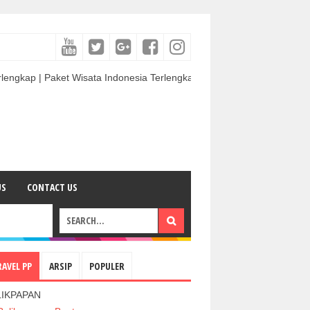
Paket Wisata Indonesia Terlengkap & Termurah | Sewa Mobil termurah &
US
CONTACT US
RAVEL PP
ARSIP
POPULER
LIKPAPAN