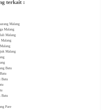
g terkait :
marang Malang
iga Malang
lali Malang
n Malang
 Malang
juk Malang
ang
lang
ang Batu
 Batu
i Batu
atu
tu
k Batu
ang Pare