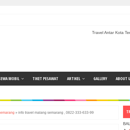
Travel Antar Kota Terlengkap | 
SEWA MOBIL
TIKET PESAWAT
ARTIKEL
GALLERY
ABOUT 
T
 semarang
»
info travel malang semarang , 0822-333-633-99
BA