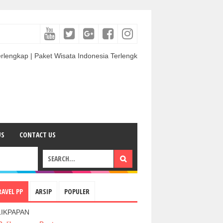
Paket Wisata Indonesia Terlengkap & Termurah | Sewa Mobil termurah &
US
CONTACT US
RAVEL PP
ARSIP
POPULER
LIKPAPAN