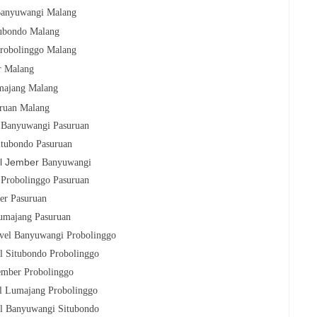
Banyuwangi Malang
tubondo Malang
Probolinggo Malang
r Malang
majang Malang
uruan Malang
l Banyuwangi Pasuruan
itubondo Pasuruan
el Jember
Banyuwangi
 Probolinggo Pasuruan
ber Pasuruan
Lumajang Pasuruan
avel Banyuwangi Probolinggo
el Situbondo Probolinggo
Jember Probolinggo
el Lumajang Probolinggo
el Banyuwangi Situbondo