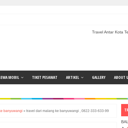
Travel Antar Kota Terlengkap | 
SEWA MOBIL
TIKET PESAWAT
ARTIKEL
GALLERY
ABOUT 
T
 ke banyuwangi
»
travel dari malang ke banyuwangi , 0822-333-633-99
BA