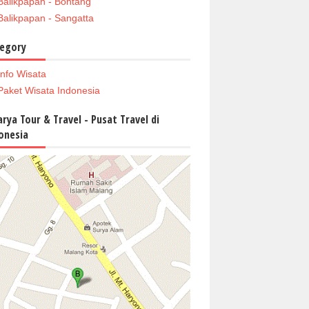
Balikpapan - Bontang
Balikpapan - Sangatta
egory
Info Wisata
Paket Wisata Indonesia
arya Tour & Travel - Pusat Travel di
onesia