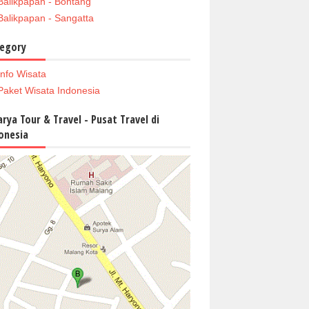
Balikpapan - Bontang
Balikpapan - Sangatta
egory
Info Wisata
Paket Wisata Indonesia
arya Tour & Travel - Pusat Travel di
onesia