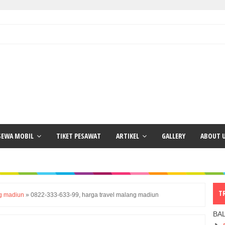
SEWA MOBIL
TIKET PESAWAT
ARTIKEL
GALLERY
ABOUT 
T
ng madiun
»
0822-333-633-99, harga travel malang madiun
BA