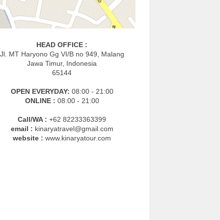
HEAD OFFICE :
Jl. MT Haryono Gg VI/B no 949, Malang
Jawa Timur, Indonesia
65144
OPEN EVERYDAY:
08:00 - 21:00
ONLINE :
08:00 - 21:00
Call/WA :
+62 82233363399
email :
kinaryatravel@gmail.com
website :
www.kinaryatour.com