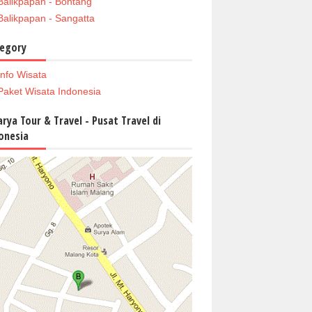
Balikpapan - Bontang
Balikpapan - Sangatta
egory
Info Wisata
Paket Wisata Indonesia
arya Tour & Travel - Pusat Travel di
onesia