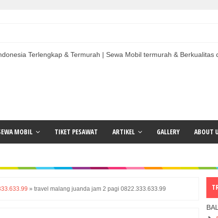
rlengkap & Termurah | Sewa Mobil termurah & Berkualitas di Indonesia
SEWA MOBIL
TIKET PESAWAT
ARTIKEL
GALLERY
ABOUT 
T
333.633.99
»
travel malang juanda jam 2 pagi 0822.333.633.99
BA