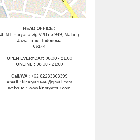
HEAD OFFICE :
Jl. MT Haryono Gg VI/B no 949, Malang
Jawa Timur, Indonesia
65144
OPEN EVERYDAY:
08:00 - 21:00
ONLINE :
08:00 - 21:00
Call/WA :
+62 82233363399
email :
kinaryatravel@gmail.com
website :
www.kinaryatour.com