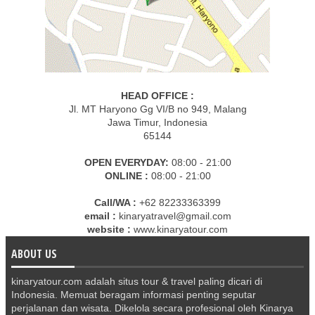
HEAD OFFICE :
Jl. MT Haryono Gg VI/B no 949, Malang
Jawa Timur, Indonesia
65144
OPEN EVERYDAY:
08:00 - 21:00
ONLINE :
08:00 - 21:00
Call/WA :
+62 82233363399
email :
kinaryatravel@gmail.com
website :
www.kinaryatour.com
ABOUT US
kinaryatour.com adalah situs tour & travel paling dicari di
Indonesia. Memuat beragam informasi penting seputar
perjalanan dan wisata. Dikelola secara profesional oleh Kinarya