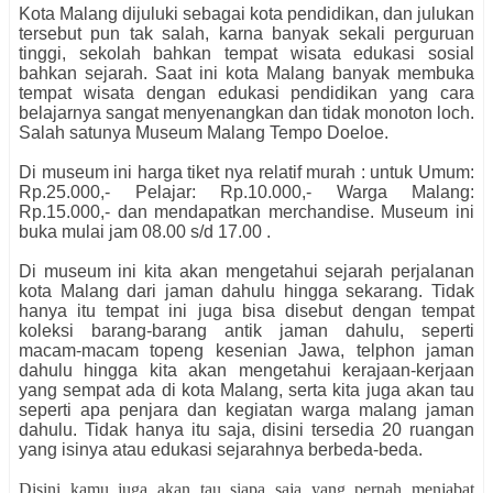
Kota Malang dijuluki sebagai kota pendidikan, dan julukan
tersebut pun tak salah, karna banyak sekali perguruan
tinggi, sekolah bahkan tempat wisata edukasi sosial
bahkan sejarah. Saat ini kota Malang banyak membuka
tempat wisata dengan edukasi pendidikan yang cara
belajarnya sangat menyenangkan dan tidak monoton loch.
Salah satunya Museum Malang Tempo Doeloe.
Di museum ini harga tiket nya relatif murah : untuk Umum:
Rp.25.000,- Pelajar: Rp.10.000,- Warga Malang:
Rp.15.000,- dan mendapatkan merchandise. Museum ini
buka mulai jam 08.00 s/d 17.00 .
Di museum ini kita akan mengetahui sejarah perjalanan
kota Malang dari jaman dahulu hingga sekarang. Tidak
hanya itu tempat ini juga bisa disebut dengan tempat
koleksi barang-barang antik jaman dahulu, seperti
macam-macam topeng kesenian Jawa, telphon jaman
dahulu hingga kita akan mengetahui kerajaan-kerjaan
yang sempat ada di kota Malang, serta kita juga akan tau
seperti apa penjara dan kegiatan warga malang jaman
dahulu. Tidak hanya itu saja, disini tersedia 20 ruangan
yang isinya atau edukasi sejarahnya berbeda-beda.
Disini kamu juga akan tau siapa saja yang pernah menjabat