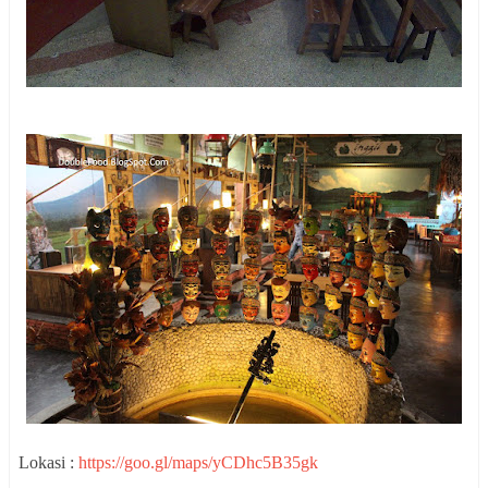
Lokasi :
https://goo.gl/maps/yCDhc5B35gk