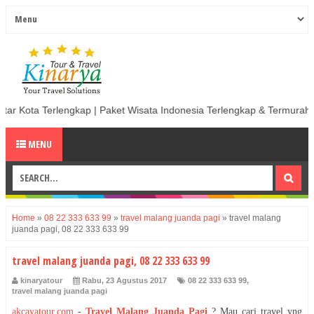
ap | Paket Wisata Indonesia Terlengkap & Termurah | Sewa Mobil termu
MENU
Home
»
08 22 333 633 99
»
travel malang juanda pagi
»
travel malang
juanda pagi, 08 22 333 633 99
travel malang juanda pagi, 08 22 333 633 99
kinaryatour
Rabu, 23 Agustus 2017
08 22 333 633 99
,
travel malang juanda pagi
akcayatour.com
-
Travel Malang Juanda Pagi
?
Mau cari travel yng