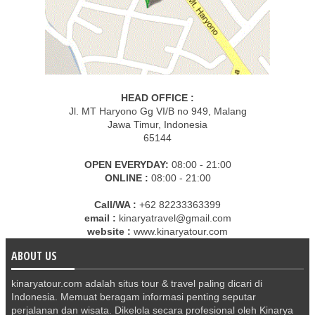
HEAD OFFICE :
Jl. MT Haryono Gg VI/B no 949, Malang
Jawa Timur, Indonesia
65144
OPEN EVERYDAY:
08:00 - 21:00
ONLINE :
08:00 - 21:00
Call/WA :
+62 82233363399
email :
kinaryatravel@gmail.com
website :
www.kinaryatour.com
ABOUT US
kinaryatour.com adalah situs tour & travel paling dicari di
Indonesia. Memuat beragam informasi penting seputar
perjalanan dan wisata. Dikelola secara profesional oleh Kinarya