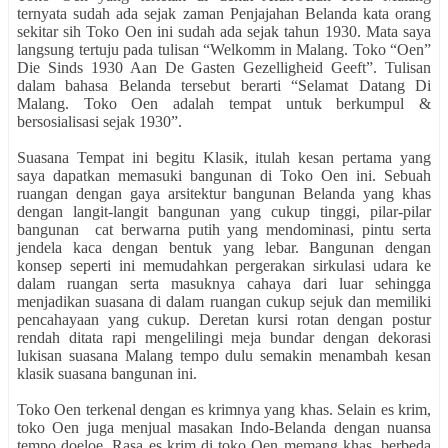
ternyata sudah ada sejak zaman Penjajahan Belanda kata orang
sekitar sih Toko Oen ini sudah ada sejak tahun 1930. Mata saya
langsung tertuju pada tulisan “Welkomm in Malang. Toko “Oen”
Die Sinds 1930 Aan De Gasten Gezelligheid Geeft”. Tulisan
dalam bahasa Belanda tersebut berarti “Selamat Datang Di
Malang. Toko Oen adalah tempat untuk berkumpul &
bersosialisasi sejak 1930”.
Suasana Tempat ini begitu Klasik, itulah kesan pertama yang
saya dapatkan memasuki bangunan di Toko Oen ini. Sebuah
ruangan dengan gaya arsitektur bangunan Belanda yang khas
dengan langit-langit bangunan yang cukup tinggi, pilar-pilar
bangunan cat berwarna putih yang mendominasi, pintu serta
jendela kaca dengan bentuk yang lebar. Bangunan dengan
konsep seperti ini memudahkan pergerakan sirkulasi udara ke
dalam ruangan serta masuknya cahaya dari luar sehingga
menjadikan suasana di dalam ruangan cukup sejuk dan memiliki
pencahayaan yang cukup. Deretan kursi rotan dengan postur
rendah ditata rapi mengelilingi meja bundar dengan dekorasi
lukisan suasana Malang tempo dulu semakin menambah kesan
klasik suasana bangunan ini.
Toko Oen terkenal dengan es krimnya yang khas. Selain es krim,
toko Oen juga menjual masakan Indo-Belanda dengan nuansa
tempo doeloe. Rasa es krim di toko Oen memang khas, berbeda