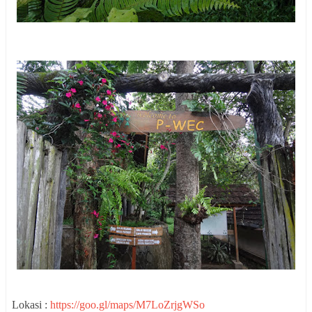
Lokasi :
https://goo.gl/maps/M7LoZrjgWSo