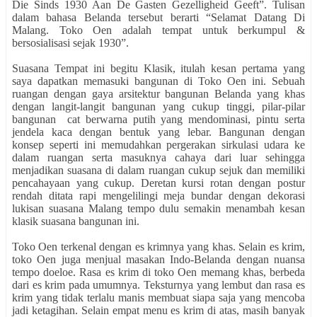
Die Sinds 1930 Aan De Gasten Gezelligheid Geeft”. Tulisan
dalam bahasa Belanda tersebut berarti “Selamat Datang Di
Malang. Toko Oen adalah tempat untuk berkumpul &
bersosialisasi sejak 1930”.
Suasana Tempat ini begitu Klasik, itulah kesan pertama yang
saya dapatkan memasuki bangunan di Toko Oen ini. Sebuah
ruangan dengan gaya arsitektur bangunan Belanda yang khas
dengan langit-langit bangunan yang cukup tinggi, pilar-pilar
bangunan cat berwarna putih yang mendominasi, pintu serta
jendela kaca dengan bentuk yang lebar. Bangunan dengan
konsep seperti ini memudahkan pergerakan sirkulasi udara ke
dalam ruangan serta masuknya cahaya dari luar sehingga
menjadikan suasana di dalam ruangan cukup sejuk dan memiliki
pencahayaan yang cukup. Deretan kursi rotan dengan postur
rendah ditata rapi mengelilingi meja bundar dengan dekorasi
lukisan suasana Malang tempo dulu semakin menambah kesan
klasik suasana bangunan ini.
Toko Oen terkenal dengan es krimnya yang khas. Selain es krim,
toko Oen juga menjual masakan Indo-Belanda dengan nuansa
tempo doeloe. Rasa es krim di toko Oen memang khas, berbeda
dari es krim pada umumnya. Teksturnya yang lembut dan rasa es
krim yang tidak terlalu manis membuat siapa saja yang mencoba
jadi ketagihan. Selain empat menu es krim di atas, masih banyak