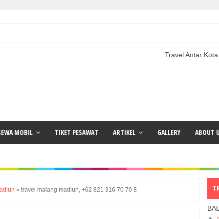
Travel Antar Kota Terlengkap 
SEWA MOBIL
TIKET PESAWAT
ARTIKEL
GALLERY
ABOUT 
T
madiun
»
travel malang madiun, +62 821 316 70 70 8
BA