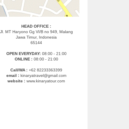
HEAD OFFICE :
Jl. MT Haryono Gg VI/B no 949, Malang
Jawa Timur, Indonesia
65144
OPEN EVERYDAY:
08:00 - 21:00
ONLINE :
08:00 - 21:00
Call/WA :
+62 82233363399
email :
kinaryatravel@gmail.com
website :
www.kinaryatour.com