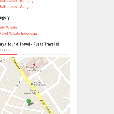
Balikpapan - Bontang
Balikpapan - Sangatta
egory
Info Wisata
Paket Wisata Indonesia
arya Tour & Travel - Pusat Travel di
onesia