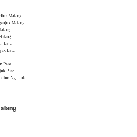
diun Malang
anjuk Malang
Malang
Malang
un
Batu
njuk
Batu
u
un
Pare
njuk
Pare
Madiun
Nganjuk
Malang