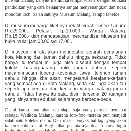
ini kota Malang banyak membuka tempat wisata dengan edukasi
pendidikan yang cara belajarnya sangat menyenangkan dan tidak
monoton loch. Salah satunya Museum Malang Tempo Doeloe.
Di museum ini harga tiket nya relatif murah : untuk Umum:
Rp.25.000,- Pelajar: Rp.10.000,- Warga Malang:
Rp.15.000,- dan mendapatkan merchandise. Museum ini
buka mulai jam 08.00 s/d 17.00 .
Di museum ini kita akan mengetahui sejarah perjalanan
kota Malang dari jaman dahulu hingga sekarang. Tidak
hanya itu tempat ini juga bisa disebut dengan tempat
koleksi barang-barang antik jaman dahulu, seperti
macam-macam topeng kesenian Jawa, telphon jaman
dahulu hingga kita akan mengetahui kerajaan-kerjaan
yang sempat ada di kota Malang, serta kita juga akan tau
seperti apa penjara dan kegiatan warga malang jaman
dahulu. Tidak hanya itu saja, disini tersedia 20 ruangan
yang isinya atau edukasi sejarahnya berbeda-beda.
Disini kamu juga akan tau siapa saja yang pernah menjabat
sebagai Walikota Malang, karena foto-foto mereka pun menjadi
salah satu koleksi disini. Dan masih banyak hal lagi yang akan
kalian ketahui disini. Bagi kalian pecinta sejarah atau hanya ingin
berkunjung, kalian tidak akan rugi kok, tiket masuk yang sangat