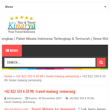
sata Indonesia Terlengkap & Termurah | Sewa Mobil termurah & Berkual
MENU
Home
»
+62 822 333 6 33 99
»
travel malang semarang
»
+62 822 333 6 33
99, travel malang semarang
+62 822 333 6 33 99, travel malang semarang
kinaryatour
Kamis, 30 November 2017
+62 822 333 6 33 99
,
travel malang semarang
akcayatour.com
Travel Malang ke Semarang
?
Gak harus datang