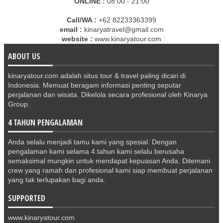
ONLINE :
08:00 - 21:00
Call/WA :
+62 82233363399
email :
kinaryatravel@gmail.com
website :
www.kinaryatour.com
ABOUT US
kinaryatour.com adalah situs tour & travel paling dicari di
Indonesia. Memuat beragam informasi penting seputar
perjalanan dan wisata. Dikelola secara profesional oleh Kinarya
Group.
4 TAHUN PENGALAMAN
Anda selalu menjadi tamu kami yang spesial. Dengan
pengalaman kami selama 4 tahun kami selalu berusaha
semaksimal mungkin untuk mendapat kepuasan Anda. Ditemani
crew yang ramah dan profesional kami siap membuat perjalanan
yang tak terlupakan bagi anda.
SUPPORTED
www.kinaryatour.com