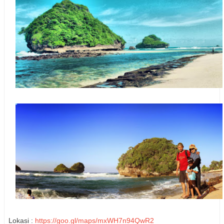
Lokasi :
https://goo.gl/maps/mxWH7n94QwR2