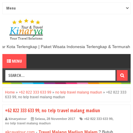
p | Paket Wisata Indonesia Terlengkap & Termurah | Sewa Mobil termur
MENU
Home
»
+62 822 333 633 99
»
no telp travel malang madiun
»
+62 822 333
633 99, no telp travel malang madiun
+62 822 333 633 99, no telp travel malang madiun
kinaryatour
Selasa, 28 November 2017
+62 822 333 633 99
,
no telp travel malang madiun
akcayatour.com
-
Travel Malang Madiun Malam
?
Butuh