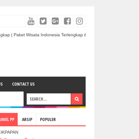
et Wisata Indonesia Terlengkap & Termurah | Sewa Mobil termurah & Ber
US
CONTACT US
RAVEL PP
ARSIP
POPULER
LIKPAPAN