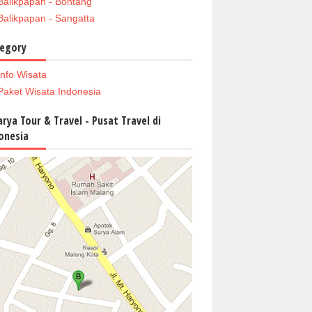
Balikpapan - Bontang
Balikpapan - Sangatta
egory
Info Wisata
Paket Wisata Indonesia
arya Tour & Travel - Pusat Travel di
onesia