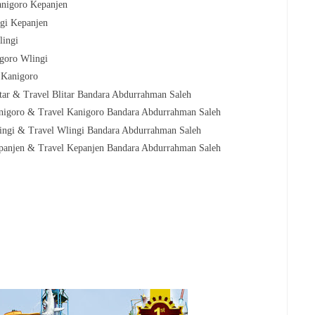
anigoro
Kepanjen
ngi
Kepanjen
lingi
igoro
Wlingi
r
Kanigoro
itar &
Travel Blitar
Bandara Abdurrahman Saleh
anigoro &
Travel Kanigoro
Bandara Abdurrahman Saleh
lingi &
Travel Wlingi
Bandara Abdurrahman Saleh
epanjen &
Travel Kepanjen
Bandara Abdurrahman Saleh