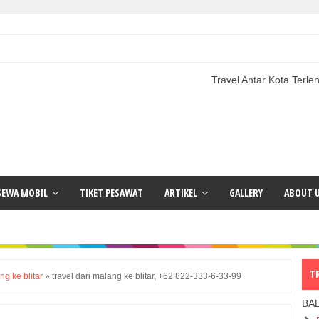
Travel Antar Kota Terlengkap | Pak
SEWA MOBIL
TIKET PESAWAT
ARTIKEL
GALLERY
ABOUT 
T
ng ke blitar
»
travel dari malang ke blitar, +62 822-333-6-33-99
BA