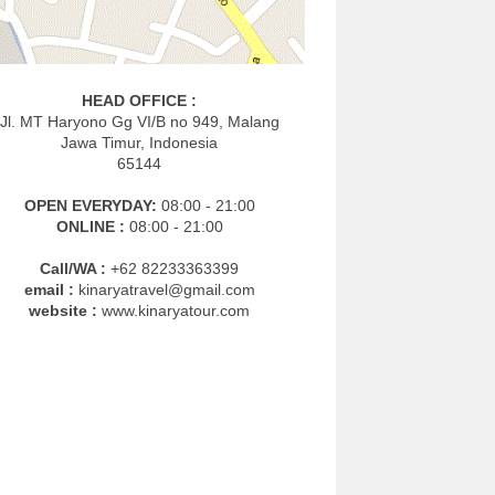
HEAD OFFICE :
Jl. MT Haryono Gg VI/B no 949, Malang
Jawa Timur, Indonesia
65144
OPEN EVERYDAY:
08:00 - 21:00
ONLINE :
08:00 - 21:00
Call/WA :
+62 82233363399
email :
kinaryatravel@gmail.com
website :
www.kinaryatour.com