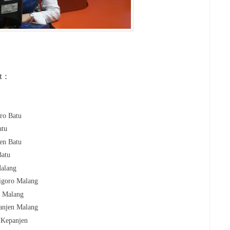
 :
ro Batu
atu
en Batu
Batu
alang
igoro
Malang
i
Malang
anjen
Malang
r
Kepanjen