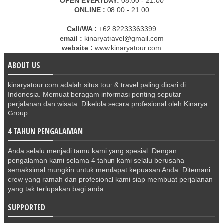
OPEN EVERYDAY:
08:00 - 21:00
ONLINE :
08:00 - 21:00
Call/WA :
+62 82233363399
email :
kinaryatravel@gmail.com
website :
www.kinaryatour.com
ABOUT US
kinaryatour.com adalah situs tour & travel paling dicari di
Indonesia. Memuat beragam informasi penting seputar
perjalanan dan wisata. Dikelola secara profesional oleh Kinarya
Group.
4 TAHUN PENGALAMAN
Anda selalu menjadi tamu kami yang spesial. Dengan
pengalaman kami selama 4 tahun kami selalu berusaha
semaksimal mungkin untuk mendapat kepuasan Anda. Ditemani
crew yang ramah dan profesional kami siap membuat perjalanan
yang tak terlupakan bagi anda.
SUPPORTED