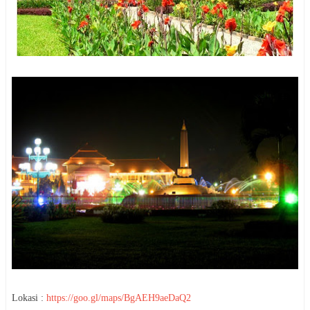
Lokasi :
https://goo.gl/maps/BgAEH9aeDaQ2