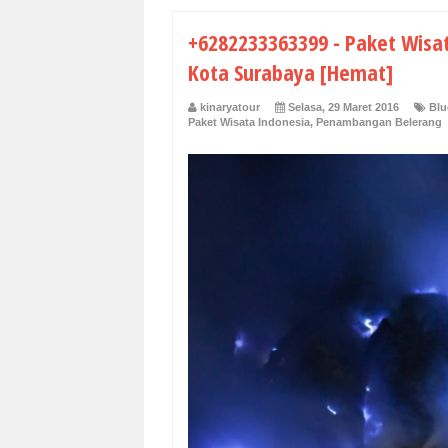
+6282233363399 - Paket Wisat
Kota Surabaya [Hemat]
kinaryatour
Selasa, 29 Maret 2016
Blu
Paket Wisata Indonesia
,
Penambangan Belerang