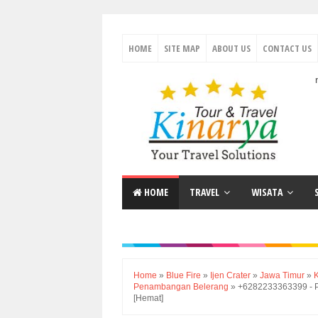
HOME
SITE MAP
ABOUT US
CONTACT US
Travel Antar Kota Terlengkap | Paket Wisata Indonesia Ter
HOME
TRAVEL
WISATA
Home
»
Blue Fire
»
Ijen Crater
»
Jawa Timur
»
Penambangan Belerang
»
+6282233363399 - Pa
[Hemat]