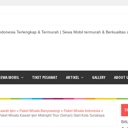
lengkap & Termurah | Sewa Mobil termurah & Berkualitas di Indonesia
SEWA MOBIL
TIKET PESAWAT
ARTIKEL
GALLERY
ABOUT 
T
Kawah Ijen
»
Paket Wisata Banyuwangi
»
Paket Wisata Indonesia
»
ket Wisata Kawah Ijen Midnight Tour (Sehari) Start Kota Surabaya
BA