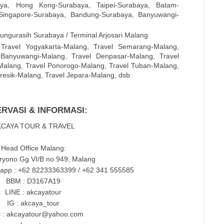
ya, Hong Kong-Surabaya, Taipei-Surabaya, Batam-
 Singapore-Surabaya, Bandung-Surabaya, Banyuwangi-
ungurasih Surabaya / Terminal Arjosari Malang
Travel Yogyakarta-Malang, Travel Semarang-Malang,
 Banyuwangi-Malang, Travel Denpasar-Malang, Travel
alang, Travel Ponorogo-Malang, Travel Tuban-Malang,
resik-Malang, Travel Jepara-Malang, dsb
RVASI & INFORMASI:
KCAYA TOUR & TRAVEL
Head Office Malang:
ryono Gg VI/B no 949, Malang
app : +62 82233363399 / +62 341 555585
BBM : D3167A19
LINE : akcayatour
IG : akcaya_tour
l : akcayatour@yahoo.com