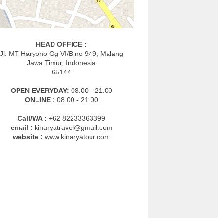
HEAD OFFICE :
Jl. MT Haryono Gg VI/B no 949, Malang
Jawa Timur, Indonesia
65144
OPEN EVERYDAY:
08:00 - 21:00
ONLINE :
08:00 - 21:00
Call/WA :
+62 82233363399
email :
kinaryatravel@gmail.com
website :
www.kinaryatour.com