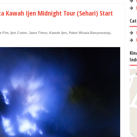
a Kawah Ijen Midnight Tour (Sehari) Start
Cat
e Fire
,
Ijen Crater
,
Jawa Timur
,
Kawah Ijen
,
Paket Wisata Banyuwangi
,
Kin
Ind