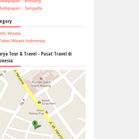
Balikpapan - Bontang
Balikpapan - Sangatta
egory
Info Wisata
Paket Wisata Indonesia
arya Tour & Travel - Pusat Travel di
onesia