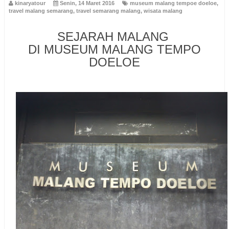
kinaryatour
Senin, 14 Maret 2016
museum malang tempoe doeloe
,
travel malang semarang
,
travel semarang malang
,
wisata malang
SEJARAH MALANG
DI
MUSEUM MALANG TEMPO
DOELOE