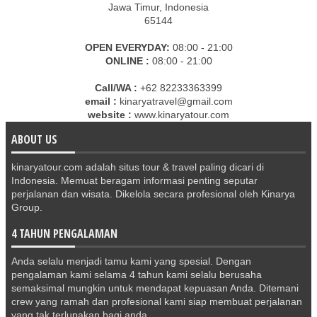
Jawa Timur, Indonesia
65144
OPEN EVERYDAY:
08:00 - 21:00
ONLINE :
08:00 - 21:00
Call/WA :
+62 82233363399
email :
kinaryatravel@gmail.com
website :
www.kinaryatour.com
ABOUT US
kinaryatour.com adalah situs tour & travel paling dicari di
Indonesia. Memuat beragam informasi penting seputar
perjalanan dan wisata. Dikelola secara profesional oleh Kinarya
Group.
4 TAHUN PENGALAMAN
Anda selalu menjadi tamu kami yang spesial. Dengan
pengalaman kami selama 4 tahun kami selalu berusaha
semaksimal mungkin untuk mendapat kepuasan Anda. Ditemani
crew yang ramah dan profesional kami siap membuat perjalanan
yang tak terlupakan bagi anda.