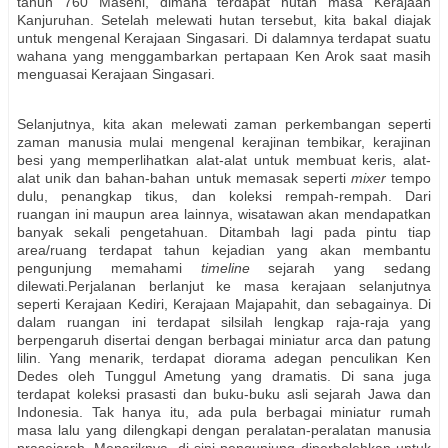
tahun 760 Masehi, dimana terdapat hutan masa Kerajaan
Kanjuruhan. Setelah melewati hutan tersebut, kita bakal diajak
untuk mengenal Kerajaan Singasari. Di dalamnya terdapat suatu
wahana yang menggambarkan pertapaan Ken Arok saat masih
menguasai Kerajaan Singasari.
Selanjutnya, kita akan melewati zaman perkembangan seperti
zaman manusia mulai mengenal kerajinan tembikar, kerajinan
besi yang memperlihatkan alat-alat untuk membuat keris, alat-
alat unik dan bahan-bahan untuk memasak seperti
mixer
tempo
dulu, penangkap tikus, dan koleksi rempah-rempah. Dari
ruangan ini maupun area lainnya, wisatawan akan mendapatkan
banyak sekali pengetahuan. Ditambah lagi pada pintu tiap
area/ruang terdapat tahun kejadian yang akan membantu
pengunjung memahami
timeline
sejarah yang sedang
dilewati.
Perjalanan berlanjut ke masa kerajaan selanjutnya
seperti Kerajaan Kediri, Kerajaan Majapahit, dan sebagainya. Di
dalam ruangan ini terdapat silsilah lengkap raja-raja yang
berpengaruh disertai dengan berbagai miniatur arca dan patung
lilin. Yang menarik, terdapat diorama adegan penculikan Ken
Dedes oleh Tunggul Ametung yang dramatis. Di sana juga
terdapat koleksi prasasti dan buku-buku asli sejarah Jawa dan
Indonesia. Tak hanya itu, ada pula berbagai miniatur rumah
masa lalu yang dilengkapi dengan peralatan-peralatan manusia
prasejarah. Menariknya, di sini pengunjung diperbolehkan untuk