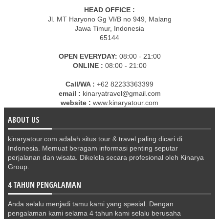
HEAD OFFICE :
Jl. MT Haryono Gg VI/B no 949, Malang
Jawa Timur, Indonesia
65144
OPEN EVERYDAY:
08:00 - 21:00
ONLINE :
08:00 - 21:00
Call/WA :
+62 82233363399
email :
kinaryatravel@gmail.com
website :
www.kinaryatour.com
ABOUT US
kinaryatour.com adalah situs tour & travel paling dicari di
Indonesia. Memuat beragam informasi penting seputar
perjalanan dan wisata. Dikelola secara profesional oleh Kinarya
Group.
4 TAHUN PENGALAMAN
Anda selalu menjadi tamu kami yang spesial. Dengan
pengalaman kami selama 4 tahun kami selalu berusaha