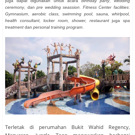
juga dapat digunakan untuk acara
birthday party
,
wedding
ceremony
, dan
pre wedding seassion
.
Fitness Center facilities
:
Gymnasium
,
aerobic class, swimming pool, sauna, whirlpool,
health consultant, locker room, shower, restaurant
juga
spa
treatment
dan
personal training program
.
Terletak di perumahan Bukit Wahid Regency,