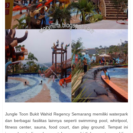
Jungle Toon Bukit Wahid Regency Semarang memiliki waterpark
dan berbagai fasilitas lainnya seperti swimming pool, whirlpool,
fitness center, sauna, food court, dan play ground. Tempat ini