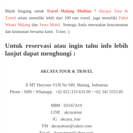
Masih bingung untuk
Travel Malang Madiun
?
Akcaya Tour &
Travel
selain memiliki lebih dari 100 rute travel, juga memiliki
Paket
Wisata Malang
dan
Sewa Mobil
. Semoga Anda merasakan kenyamanan
dan keamanan bersama kami. Trims :)
Untuk reservasi atau ingin tahu info lebih
lanjut dapat menghungi :
AKCAYA TOUR & TRAVEL
Jl MT Haryono VI/B No 949, Malang, Indonesia
Phone / SMS / Whatsapp : +62 822-333-633-99 / +62 341 5555-85
BBM : D3167A19
LINE : akcayatour
IG : akcaya_tour
YM : akcayatour@yahoo.com
Email : akcayatour@yahoo.com