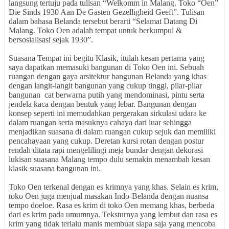
langsung tertuju pada tulisan “Welkomm in Malang. Toko “Oen”
Die Sinds 1930 Aan De Gasten Gezelligheid Geeft”. Tulisan
dalam bahasa Belanda tersebut berarti “Selamat Datang Di
Malang. Toko Oen adalah tempat untuk berkumpul &
bersosialisasi sejak 1930”.
Suasana Tempat ini begitu Klasik, itulah kesan pertama yang
saya dapatkan memasuki bangunan di Toko Oen ini. Sebuah
ruangan dengan gaya arsitektur bangunan Belanda yang khas
dengan langit-langit bangunan yang cukup tinggi, pilar-pilar
bangunan cat berwarna putih yang mendominasi, pintu serta
jendela kaca dengan bentuk yang lebar. Bangunan dengan
konsep seperti ini memudahkan pergerakan sirkulasi udara ke
dalam ruangan serta masuknya cahaya dari luar sehingga
menjadikan suasana di dalam ruangan cukup sejuk dan memiliki
pencahayaan yang cukup. Deretan kursi rotan dengan postur
rendah ditata rapi mengelilingi meja bundar dengan dekorasi
lukisan suasana Malang tempo dulu semakin menambah kesan
klasik suasana bangunan ini.
Toko Oen terkenal dengan es krimnya yang khas. Selain es krim,
toko Oen juga menjual masakan Indo-Belanda dengan nuansa
tempo doeloe. Rasa es krim di toko Oen memang khas, berbeda
dari es krim pada umumnya. Teksturnya yang lembut dan rasa es
krim yang tidak terlalu manis membuat siapa saja yang mencoba