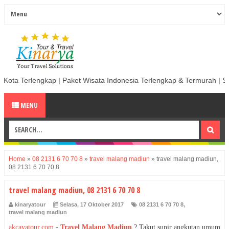
| Paket Wisata Indonesia Terlengkap & Termurah | Sewa Mobil termurah 
MENU
Home
»
08 2131 6 70 70 8
»
travel malang madiun
»
travel malang madiun,
08 2131 6 70 70 8
travel malang madiun, 08 2131 6 70 70 8
kinaryatour
Selasa, 17 Oktober 2017
08 2131 6 70 70 8
,
travel malang madiun
akcayatour.com
-
Travel Malang Madiun
? Takut supir angkutan umum