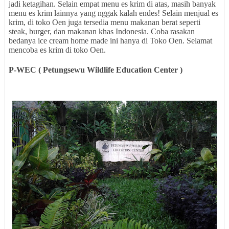
jadi ketagihan. Selain empat menu es krim di atas, masih banyak
menu es krim lainnya yang nggak kalah endes! Selain menjual es
krim, di toko Oen juga tersedia menu makanan berat seperti
steak, burger, dan makanan khas Indonesia. Coba rasakan
bedanya ice cream home made ini hanya di Toko Oen. Selamat
mencoba es krim di toko Oen.
P-WEC ( Petungsewu Wildlife Education Center )