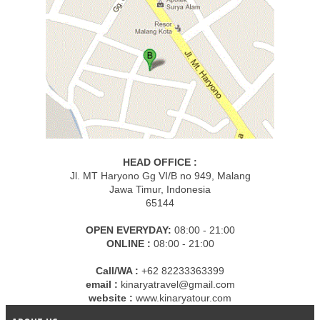
HEAD OFFICE :
Jl. MT Haryono Gg VI/B no 949, Malang
Jawa Timur, Indonesia
65144
OPEN EVERYDAY:
08:00 - 21:00
ONLINE :
08:00 - 21:00
Call/WA :
+62 82233363399
email :
kinaryatravel@gmail.com
website :
www.kinaryatour.com