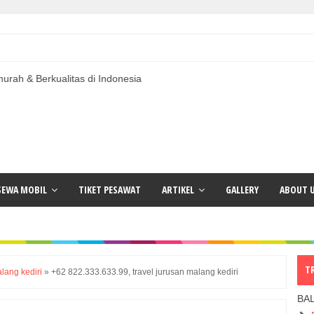
litas di Indonesia
SEWA MOBIL
TIKET PESAWAT
ARTIKEL
GALLERY
ABOUT 
T
alang kediri
»
+62 822.333.633.99, travel jurusan malang kediri
BA