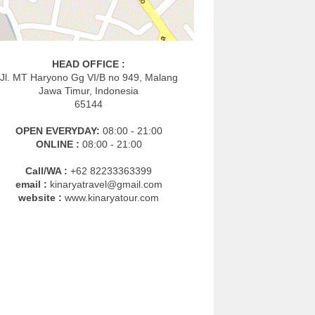
HEAD OFFICE :
Jl. MT Haryono Gg VI/B no 949, Malang
Jawa Timur, Indonesia
65144
OPEN EVERYDAY:
08:00 - 21:00
ONLINE :
08:00 - 21:00
Call/WA :
+62 82233363399
email :
kinaryatravel@gmail.com
website :
www.kinaryatour.com