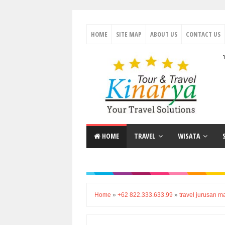
HOME
SITE MAP
ABOUT US
CONTACT US
Wisata Indonesia Terlengkap & Termurah | Sewa Mobil termurah & Berkua
HOME
TRAVEL
WISATA
Home
»
+62 822.333.633.99
»
travel jurusan m