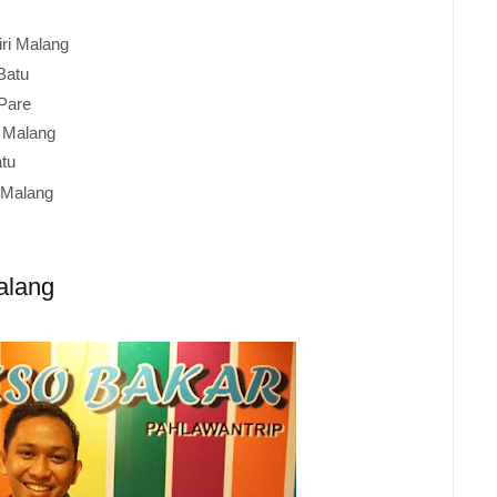
ri
Malang
Batu
Pare
e
Malang
tu
Malang
alang