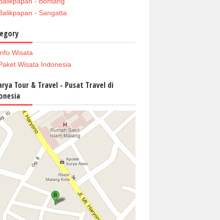
Balikpapan - Bontang
Balikpapan - Sangatta
egory
Info Wisata
Paket Wisata Indonesia
arya Tour & Travel - Pusat Travel di
onesia