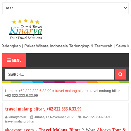
isata Indonesia Terlengkap & Termurah | Sewa Mobil termurah & Berkua
MENU
Home
»
+62 822.333.6.33.99
»
travel malang blitar
»
travel malang blitar,
+62 822.333.6.33.99
travel malang blitar, +62 822.333.6.33.99
kinaryatour
Jumat, 17 November 2017
+62 822.333.6.33.99
,
travel malang blitar
akcayatour.com
-
Travel Malang Blitar
?
Wow
Akcaya Tour &