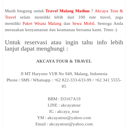
Masih bingung untuk
Travel Malang Madiun
?
Akcaya Tour &
Travel
selain memiliki lebih dari 100 rute travel, juga
memiliki
Paket Wisata Malang
dan
Sewa Mobil
. Semoga Anda
merasakan kenyamanan dan keamanan bersama kami. Trims :)
Untuk reservasi atau ingin tahu info lebih
lanjut dapat menghungi :
AKCAYA TOUR & TRAVEL
Jl MT Haryono VI/B No 949, Malang, Indonesia
Phone / SMS / Whatsapp : +62 822-333-633-99 / +62 341 5555-
85
BBM : D3167A19
LINE : akcayatour
IG : akcaya_tour
YM : akcayatour@yahoo.com
Email : akcayatour@yahoo.com