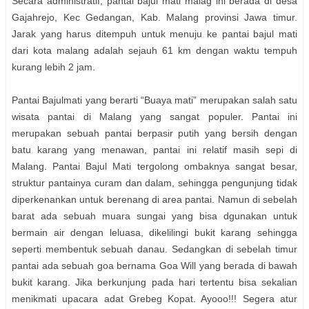
Secara administratif, pantai bajul mati malag ini berada di desa
Gajahrejo, Kec Gedangan, Kab. Malang provinsi Jawa timur.
Jarak yang harus ditempuh untuk menuju ke pantai bajul mati
dari kota malang adalah sejauh 61 km dengan waktu tempuh
kurang lebih 2 jam.
Pantai Bajulmati yang berarti “Buaya mati” merupakan salah satu
wisata pantai di Malang yang sangat populer. Pantai ini
merupakan sebuah pantai berpasir putih yang bersih dengan
batu karang yang menawan, pantai ini relatif masih sepi di
Malang. Pantai Bajul Mati tergolong ombaknya sangat besar,
struktur pantainya curam dan dalam, sehingga pengunjung tidak
diperkenankan untuk berenang di area pantai. Namun di sebelah
barat ada sebuah muara sungai yang bisa dgunakan untuk
bermain air dengan leluasa, dikelilingi bukit karang sehingga
seperti membentuk sebuah danau. Sedangkan di sebelah timur
pantai ada sebuah goa bernama Goa Will yang berada di bawah
bukit karang. Jika berkunjung pada hari tertentu bisa sekalian
menikmati upacara adat Grebeg Kopat. Ayooo!!! Segera atur