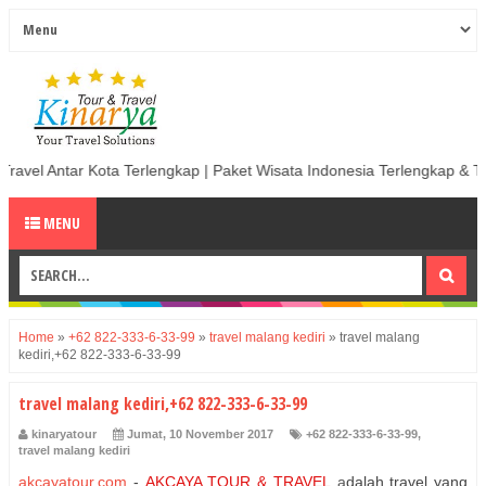
Kota Terlengkap | Paket Wisata Indonesia Terlengkap & Termurah | Sew
MENU
Home
»
+62 822-333-6-33-99
»
travel malang kediri
»
travel malang
kediri,+62 822-333-6-33-99
travel malang kediri,+62 822-333-6-33-99
kinaryatour
Jumat, 10 November 2017
+62 822-333-6-33-99
,
travel malang kediri
akcayatour.com
-
AKCAYA TOUR & TRAVEL
a
dalah travel yang