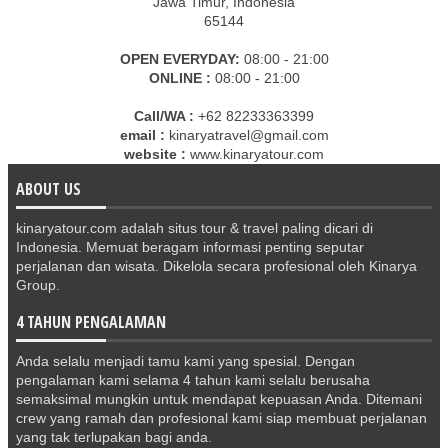
Jawa Timur, Indonesia
65144
OPEN EVERYDAY:
08:00 - 21:00
ONLINE :
08:00 - 21:00
Call/WA :
+62 82233363399
email :
kinaryatravel@gmail.com
website :
www.kinaryatour.com
ABOUT US
kinaryatour.com adalah situs tour & travel paling dicari di
Indonesia. Memuat beragam informasi penting seputar
perjalanan dan wisata. Dikelola secara profesional oleh Kinarya
Group.
4 TAHUN PENGALAMAN
Anda selalu menjadi tamu kami yang spesial. Dengan
pengalaman kami selama 4 tahun kami selalu berusaha
semaksimal mungkin untuk mendapat kepuasan Anda. Ditemani
crew yang ramah dan profesional kami siap membuat perjalanan
yang tak terlupakan bagi anda.