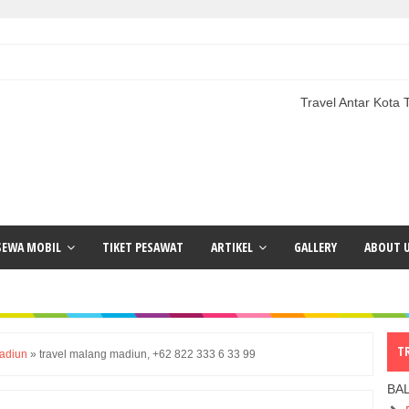
Travel Antar Kota Terlengkap
SEWA MOBIL
TIKET PESAWAT
ARTIKEL
GALLERY
ABOUT 
T
madiun
»
travel malang madiun, +62 822 333 6 33 99
BA