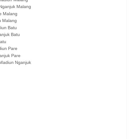
Nganjuk Malang
e Malang
tu Malang
diun
Batu
anjuk
Batu
atu
diun
Pare
anjuk
Pare
 Madiun
Nganjuk