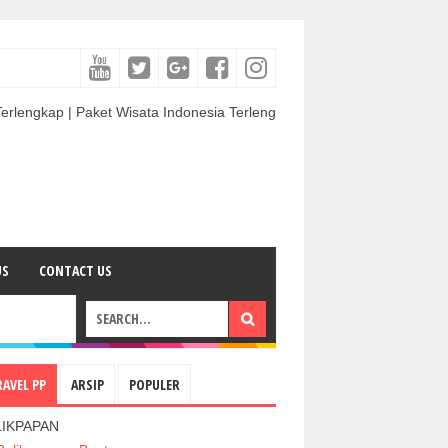
 | Paket Wisata Indonesia Terlengkap & Termurah | Sewa Mobil termurah
US
CONTACT US
RAVEL PP
ARSIP
POPULER
LIKPAPAN