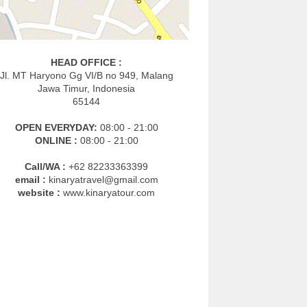
HEAD OFFICE :
Jl. MT Haryono Gg VI/B no 949, Malang
Jawa Timur, Indonesia
65144
OPEN EVERYDAY:
08:00 - 21:00
ONLINE :
08:00 - 21:00
Call/WA :
+62 82233363399
email :
kinaryatravel@gmail.com
website :
www.kinaryatour.com