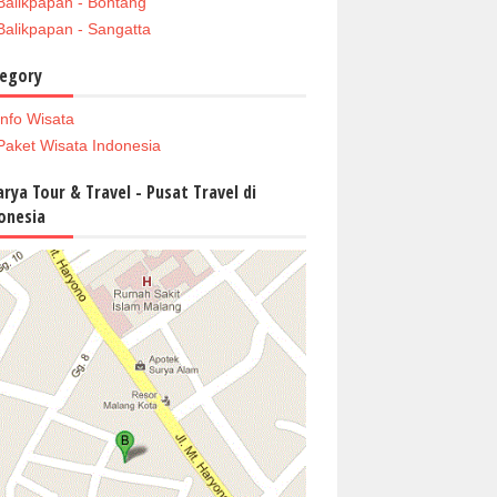
Balikpapan - Bontang
Balikpapan - Sangatta
egory
Info Wisata
Paket Wisata Indonesia
arya Tour & Travel - Pusat Travel di
onesia