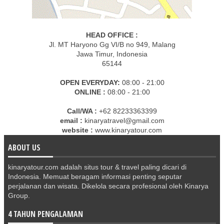
HEAD OFFICE :
Jl. MT Haryono Gg VI/B no 949, Malang
Jawa Timur, Indonesia
65144
OPEN EVERYDAY:
08:00 - 21:00
ONLINE :
08:00 - 21:00
Call/WA :
+62 82233363399
email :
kinaryatravel@gmail.com
website :
www.kinaryatour.com
ABOUT US
kinaryatour.com adalah situs tour & travel paling dicari di
Indonesia. Memuat beragam informasi penting seputar
perjalanan dan wisata. Dikelola secara profesional oleh Kinarya
Group.
4 TAHUN PENGALAMAN