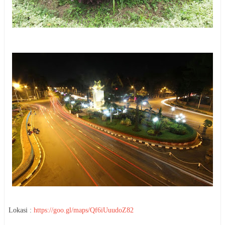
Lokasi :
https://goo.gl/maps/Qf6iUuudoZ82