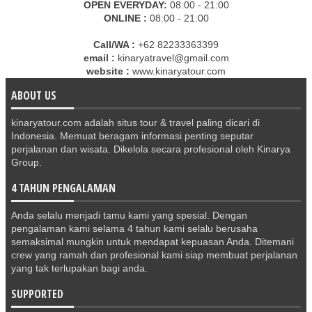
OPEN EVERYDAY:
08:00 - 21:00
ONLINE :
08:00 - 21:00
Call/WA :
+62 82233363399
email :
kinaryatravel@gmail.com
website :
www.kinaryatour.com
ABOUT US
kinaryatour.com adalah situs tour & travel paling dicari di
Indonesia. Memuat beragam informasi penting seputar
perjalanan dan wisata. Dikelola secara profesional oleh Kinarya
Group.
4 TAHUN PENGALAMAN
Anda selalu menjadi tamu kami yang spesial. Dengan
pengalaman kami selama 4 tahun kami selalu berusaha
semaksimal mungkin untuk mendapat kepuasan Anda. Ditemani
crew yang ramah dan profesional kami siap membuat perjalanan
yang tak terlupakan bagi anda.
SUPPORTED