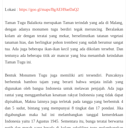
Lokasi :
https://goo.gl/maps/BgAEH9aeDaQ2
Taman Tugu Balaikota merupakan Taman terindah yang ada di Malang,
dengan adanya monumen tugu berdiri tegak meruncing. Beralaskan
kolam air dengan teratai yang mekar, berselimutkan tatanan vegetasi
tanaman hias, dan berlingkar pohon trembesi yang sudah berumur sangat
tua. Ada juga beberapa ikan-ikan kecil yang ada dikolam tersebut. Dan
tentunya ada beberapa titik air mancur yang bisa menambah keindahan
Taman Tugu ini.
Bentuk Monumen Tugu juga memiliki arti tersendiri. Puncaknya
berbentuk bamboo tajam yang berarti bahwa senjata inilah yang
digunakan oleh bangsa Indonesia untuk melawan penjajah. Ada juga
rantai yang menggambarkan kesatuan rakyat Indonesia yang tidak dapat
dipisahkan, Makna lainnya juga terletak pada tangga yang berbentuk 4
dan 5 sudut, bintang yang mempunyai 8 tingkat dan 17 pondasi. Jika
digabungkan maka hal ini melambangkan tanggal kemerdekaan
Indonesia yaitu 17 Agustus 1945. Sementara itu, bunga teratai berwarna
putih dan merah yang berada di kolam sekeliling tugu melambangkan