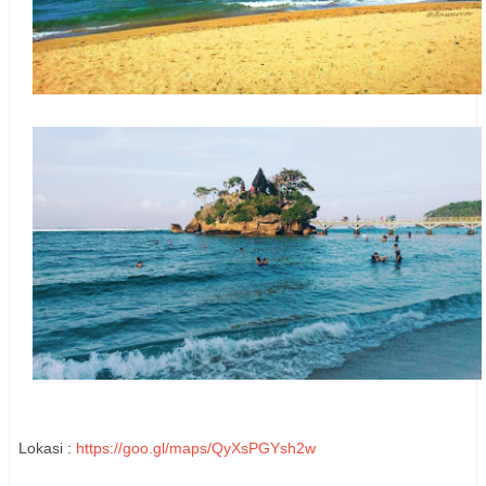
Lokasi :
https://goo.gl/maps/QyXsPGYsh2w