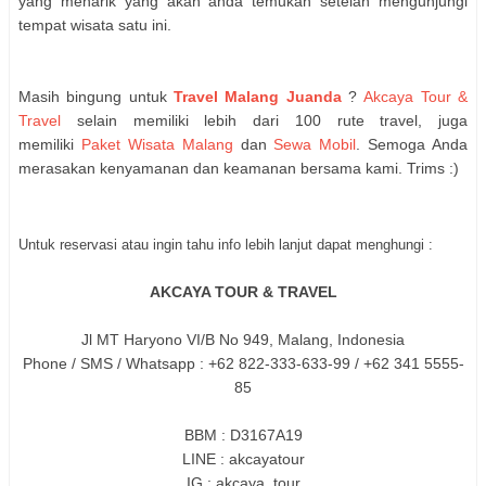
yang menarik yang akan anda temukan setelah mengunjungi
tempat wisata satu ini.
Masih bingung untuk
Travel Malang Juanda
?
Akcaya Tour &
Travel
selain memiliki lebih dari 100 rute travel, juga
memiliki
Paket Wisata Malang
dan
Sewa Mobil
. Semoga Anda
merasakan kenyamanan dan keamanan bersama kami. Trims :)
Untuk reservasi atau ingin tahu info lebih lanjut dapat menghungi :
AKCAYA TOUR & TRAVEL
Jl MT Haryono VI/B No 949, Malang, Indonesia
Phone / SMS / Whatsapp : +62 822-333-633-99 / +62 341 5555-
85
BBM : D3167A19
LINE : akcayatour
IG : akcaya_tour