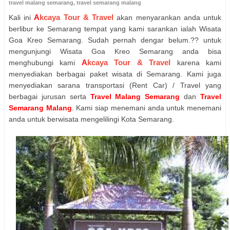
travel malang semarang
,
travel semarang malang
A
kcaya Tour & Travel
Kali ini
akan menyarankan anda untuk
berlibur ke Semarang tempat yang kami sarankan ialah Wisata
Goa Kreo Semarang. Sudah pernah dengar belum.?? untuk
mengunjungi Wisata Goa Kreo Semarang anda bisa
A
kcaya Tour & Travel
menghubungi kami
karena kami
menyediakan berbagai paket wisata di Semarang. Kami juga
menyediakan sarana transportasi (Rent Car) / Travel yang
berbagai jurusan serta
Travel Malang Semarang
dan
Travel
Semarang Malang
. Kami siap menemani anda untuk menemani
anda untuk berwisata mengelilingi Kota Semarang.