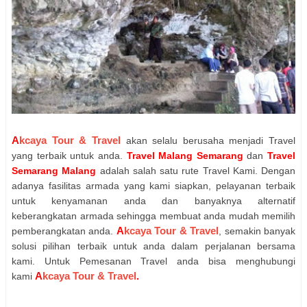
A
kcaya Tour & Travel
akan selalu berusaha menjadi Travel
yang terbaik untuk anda.
Travel Malang Semarang
dan
Travel
Semarang Malang
adalah salah satu rute Travel Kami. Dengan
adanya fasilitas armada yang kami siapkan, pelayanan terbaik
untuk kenyamanan anda dan banyaknya alternatif
keberangkatan armada sehingga membuat anda mudah memilih
A
kcaya Tour & Travel
pemberangkatan anda.
, semakin banyak
solusi pilihan terbaik untuk anda dalam perjalanan bersama
kami. Untuk Pemesanan Travel anda bisa menghubungi
A
kcaya Tour & Travel
.
kami