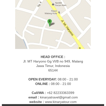
HEAD OFFICE :
Jl. MT Haryono Gg VI/B no 949, Malang
Jawa Timur, Indonesia
65144
OPEN EVERYDAY:
08:00 - 21:00
ONLINE :
08:00 - 21:00
Call/WA :
+62 82233363399
email :
kinaryatravel@gmail.com
website :
www.kinaryatour.com