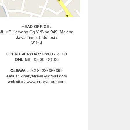
HEAD OFFICE :
Jl. MT Haryono Gg VI/B no 949, Malang
Jawa Timur, Indonesia
65144
OPEN EVERYDAY:
08:00 - 21:00
ONLINE :
08:00 - 21:00
Call/WA :
+62 82233363399
email :
kinaryatravel@gmail.com
website :
www.kinaryatour.com