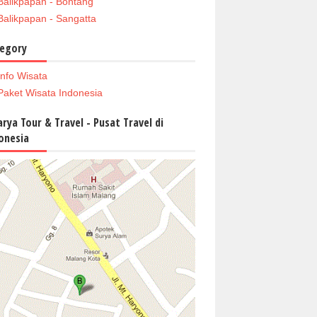
Balikpapan - Bontang
Balikpapan - Sangatta
egory
Info Wisata
Paket Wisata Indonesia
arya Tour & Travel - Pusat Travel di
onesia