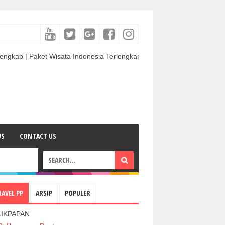
ket Wisata Indonesia Terlengkap & Termurah | Sewa Mobil termurah & Be
US
CONTACT US
RAVEL PP
ARSIP
POPULER
LIKPAPAN