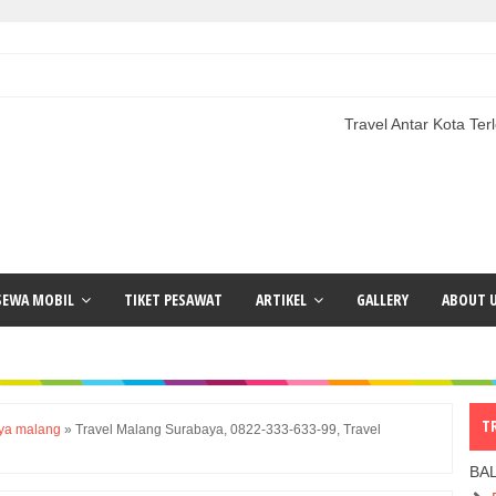
Travel Antar Kota Terlengkap | Pa
SEWA MOBIL
TIKET PESAWAT
ARTIKEL
GALLERY
ABOUT 
T
aya malang
»
Travel Malang Surabaya, 0822-333-633-99, Travel
BA