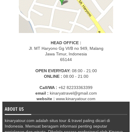
HEAD OFFICE :
Jl. MT Haryono Gg VI/B no 949, Malang
Jawa Timur, Indonesia
65144
OPEN EVERYDAY:
08:00 - 21:00
ONLINE :
08:00 - 21:00
Call/WA :
+62 82233363399
email :
kinaryatravel@gmail.com
website :
www.kinaryatour.com
ABOUT US
kinaryatour.com adalah situs tour & travel paling dicari di
Indonesia. Memuat beragam informasi penting seputar
perjalanan dan wisata. Dikelola secara profesional oleh Kinarya