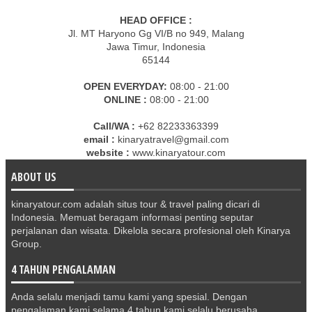
HEAD OFFICE :
Jl. MT Haryono Gg VI/B no 949, Malang
Jawa Timur, Indonesia
65144
OPEN EVERYDAY:
08:00 - 21:00
ONLINE :
08:00 - 21:00
Call/WA :
+62 82233363399
email :
kinaryatravel@gmail.com
website :
www.kinaryatour.com
ABOUT US
kinaryatour.com adalah situs tour & travel paling dicari di
Indonesia. Memuat beragam informasi penting seputar
perjalanan dan wisata. Dikelola secara profesional oleh Kinarya
Group.
4 TAHUN PENGALAMAN
Anda selalu menjadi tamu kami yang spesial. Dengan
pengalaman kami selama 4 tahun kami selalu berusaha