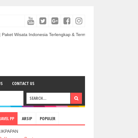
sata Indonesia Terlengkap & Termurah | Sewa Mobil termurah & Berkuali
US
CONTACT US
RAVEL PP
ARSIP
POPULER
LIKPAPAN