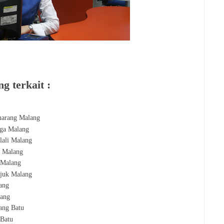
g terkait :
marang Malang
iga Malang
lali Malang
n Malang
 Malang
juk Malang
ang
lang
ang Batu
 Batu