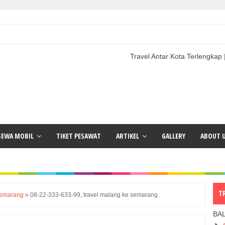
Travel Antar Kota Terlengkap | Paket Wi
SEWA MOBIL
TIKET PESAWAT
ARTIKEL
GALLERY
ABOUT 
T
semarang
»
08-22-333-633-99, travel malang ke semarang
BA