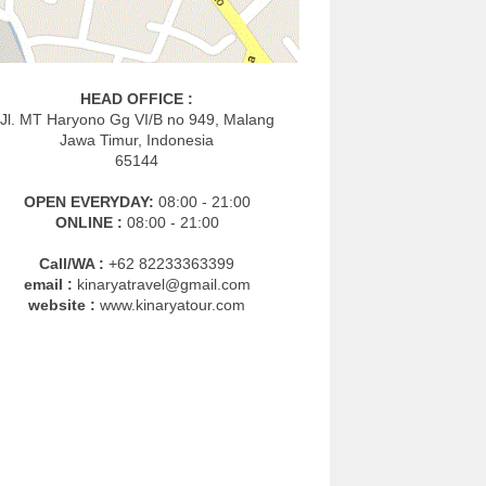
HEAD OFFICE :
Jl. MT Haryono Gg VI/B no 949, Malang
Jawa Timur, Indonesia
65144
OPEN EVERYDAY:
08:00 - 21:00
ONLINE :
08:00 - 21:00
Call/WA :
+62 82233363399
email :
kinaryatravel@gmail.com
website :
www.kinaryatour.com