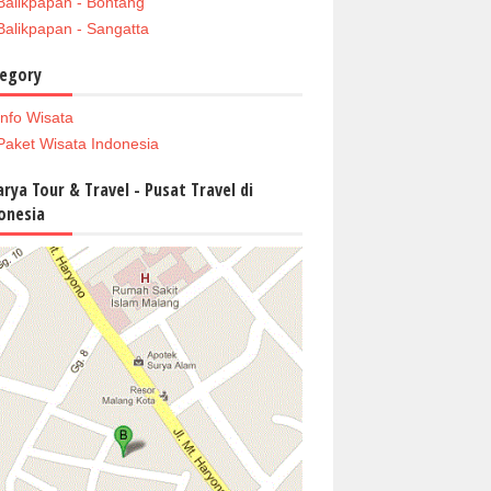
Balikpapan - Bontang
Balikpapan - Sangatta
egory
Info Wisata
Paket Wisata Indonesia
arya Tour & Travel - Pusat Travel di
onesia