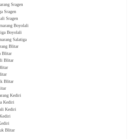
marang Sragen
iga Sragen
lali Sragen
emarang Boyolali
tiga Boyolali
marang Salatiga
rang Blitar
a Blitar
li Blitar
Blitar
litar
k Blitar
litar
arang Kediri
ga Kediri
ali Kediri
 Kediri
Kediri
k Blitar