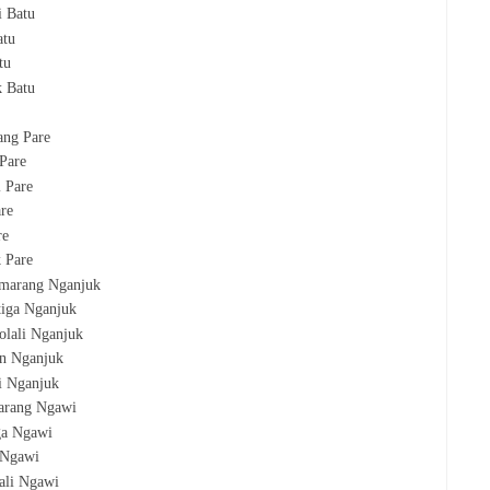
i Batu
atu
tu
k Batu
ang Pare
 Pare
i Pare
are
re
k Pare
emarang Nganjuk
atiga Nganjuk
olali Nganjuk
en Nganjuk
i Nganjuk
marang Ngawi
iga Ngawi
 Ngawi
lali Ngawi