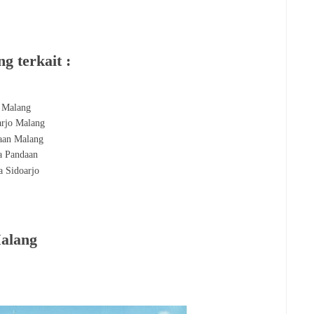
g terkait :
a Malang
arjo Malang
aan Malang
a Pandaan
a Sidoarjo
Malang