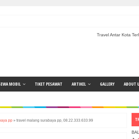
Travel Antar Kota Terlengkap | P
SEWA MOBIL
TIKET PESAWAT
ARTIKEL
GALLERY
ABOUT 
T
baya pp
»
travel malang surabaya pp, 08.22.333.633.99
BA