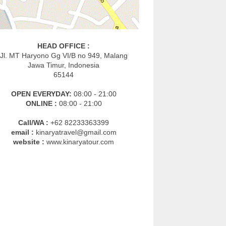
HEAD OFFICE :
Jl. MT Haryono Gg VI/B no 949, Malang
Jawa Timur, Indonesia
65144
OPEN EVERYDAY:
08:00 - 21:00
ONLINE :
08:00 - 21:00
Call/WA :
+62 82233363399
email :
kinaryatravel@gmail.com
website :
www.kinaryatour.com