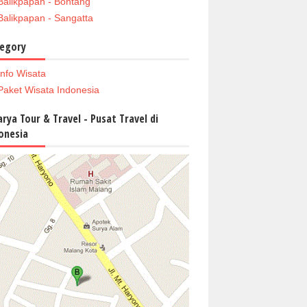
Balikpapan - Bontang
Balikpapan - Sangatta
egory
Info Wisata
Paket Wisata Indonesia
arya Tour & Travel - Pusat Travel di
onesia