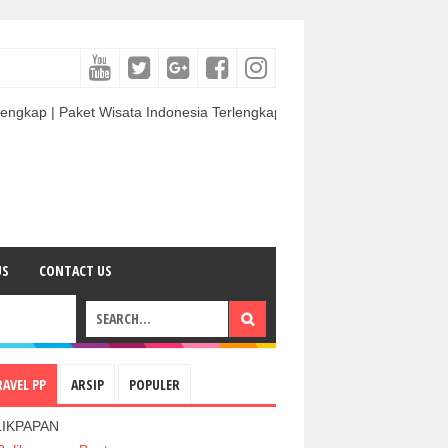
aket Wisata Indonesia Terlengkap & Termurah | Sewa Mobil termurah & 
US
CONTACT US
RAVEL PP
ARSIP
POPULER
LIKPAPAN