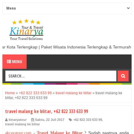
ap | Paket Wisata Indonesia Terlengkap & Termurah | Sewa Mobil termur
MENU
Home
»
+62 822 333 633 99
»
travel malang ke blitar
»
travel malang ke
blitar, +62 822 333 633 99
travel malang ke blitar, +62 822 333 633 99
kinaryatour
Sabtu, 22 Juli 2017
+62 822 333 633 99
,
travel malang ke blitar
Sudah saatnya anda
akcayatour.com
-
Travel Malang ke Blitar
?