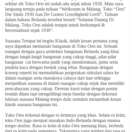
sekitar sih Toko Oen ini sudah ada sejak tahun 1930. Mata saya
langsung tertuju pada tulisan “Welkomm in Malang. Toko “Oen”
Die Sinds 1930 Aan De Gasten Gezelligheid Geeft”. Tulisan
dalam bahasa Belanda tersebut berarti “Selamat Datang Di
Malang. Toko Oen adalah tempat untuk berkumpul &
bersosialisasi sejak 1930”.
Suasana Tempat ini begitu Klasik, itulah kesan pertama yang
saya dapatkan memasuki bangunan di Toko Oen ini. Sebuah
ruangan dengan gaya arsitektur bangunan Belanda yang khas
dengan langit-langit bangunan yang cukup tinggi, pilar-pilar
bangunan cat berwarna putih yang mendominasi, pintu serta
jendela kaca dengan bentuk yang lebar. Bangunan dengan
konsep seperti ini memudahkan pergerakan sirkulasi udara ke
dalam ruangan serta masuknya cahaya dari luar sehingga
menjadikan suasana di dalam ruangan cukup sejuk dan memiliki
pencahayaan yang cukup. Deretan kursi rotan dengan postur
rendah ditata rapi mengelilingi meja bundar dengan dekorasi
lukisan suasana Malang tempo dulu semakin menambah kesan
klasik suasana bangunan ini.
Toko Oen terkenal dengan es krimnya yang khas. Selain es krim,
toko Oen juga menjual masakan Indo-Belanda dengan nuansa
tempo doeloe. Rasa es krim di toko Oen memang khas, berbeda
dari es krim pada umumnya. Teksturnya yang lembut dan rasa es