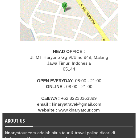
HEAD OFFICE :
Jl. MT Haryono Gg VI/B no 949, Malang
Jawa Timur, Indonesia
65144
OPEN EVERYDAY:
08:00 - 21:00
ONLINE :
08:00 - 21:00
Call/WA :
+62 82233363399
email :
kinaryatravel@gmail.com
website :
www.kinaryatour.com
ABOUT US
kinaryatour.com adalah situs tour & travel paling dicari di