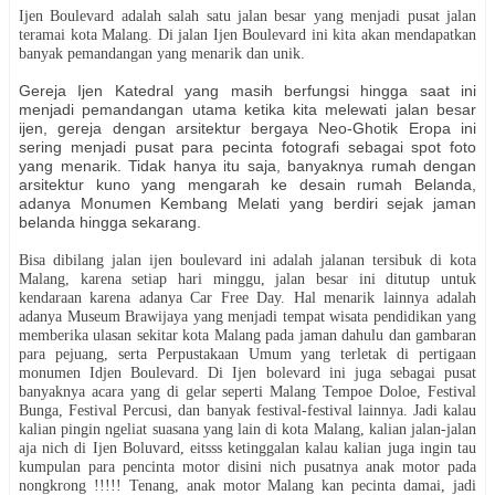
Ijen Boulevard adalah salah satu jalan besar yang menjadi pusat jalan
teramai kota Malang. Di jalan Ijen Boulevard ini kita akan mendapatkan
banyak pemandangan yang menarik dan unik.
Gereja Ijen Katedral yang masih berfungsi hingga saat ini
menjadi pemandangan utama ketika kita melewati jalan besar
ijen, gereja dengan arsitektur bergaya Neo-Ghotik Eropa ini
sering menjadi pusat para pecinta fotografi sebagai spot foto
yang menarik. Tidak hanya itu saja, banyaknya rumah dengan
arsitektur kuno yang mengarah ke desain rumah Belanda,
adanya Monumen Kembang Melati yang berdiri sejak jaman
belanda hingga sekarang.
Bisa dibilang jalan ijen boulevard ini adalah jalanan tersibuk di kota
Malang, karena setiap hari minggu, jalan besar ini ditutup untuk
kendaraan karena adanya Car Free Day. Hal menarik lainnya adalah
adanya Museum Brawijaya yang menjadi tempat wisata pendidikan yang
memberika ulasan sekitar kota Malang pada jaman dahulu dan gambaran
para pejuang, serta Perpustakaan Umum yang terletak di pertigaan
monumen Idjen Boulevard. Di Ijen bolevard ini juga sebagai pusat
banyaknya acara yang di gelar seperti Malang Tempoe Doloe, Festival
Bunga, Festival Percusi, dan banyak festival-festival lainnya. Jadi kalau
kalian pingin ngeliat suasana yang lain di kota Malang, kalian jalan-jalan
aja nich di Ijen Boluvard, eitsss ketinggalan kalau kalian juga ingin tau
kumpulan para pencinta motor disini nich pusatnya anak motor pada
nongkrong !!!!! Tenang, anak motor Malang kan pecinta damai, jadi