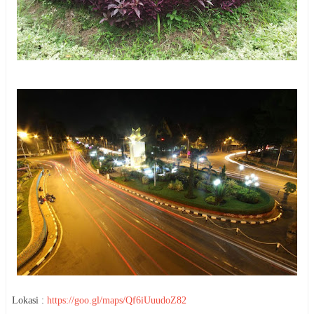
Lokasi :
https://goo.gl/maps/Qf6iUuudoZ82