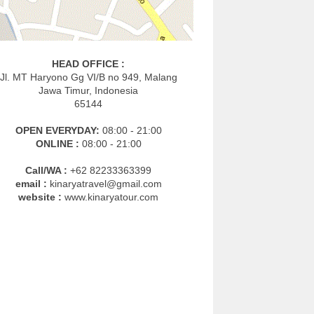
HEAD OFFICE :
Jl. MT Haryono Gg VI/B no 949, Malang
Jawa Timur, Indonesia
65144
OPEN EVERYDAY:
08:00 - 21:00
ONLINE :
08:00 - 21:00
Call/WA :
+62 82233363399
email :
kinaryatravel@gmail.com
website :
www.kinaryatour.com