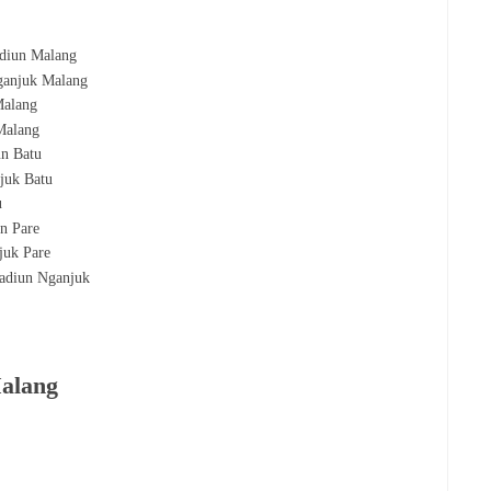
diun Malang
anjuk Malang
Malang
Malang
un
Batu
njuk
Batu
u
un
Pare
njuk
Pare
Madiun
Nganjuk
Malang