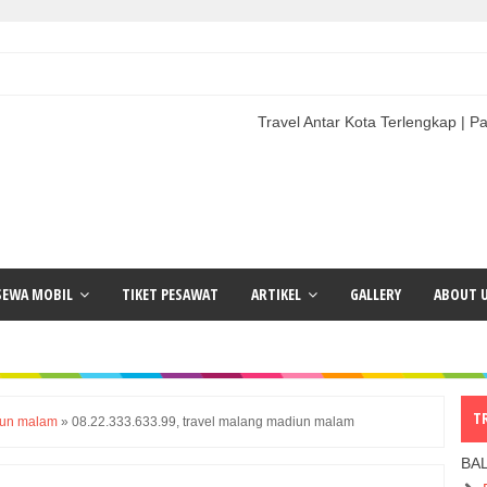
Travel Antar Kota Terlengkap | Paket Wisata 
SEWA MOBIL
TIKET PESAWAT
ARTIKEL
GALLERY
ABOUT 
T
iun malam
»
08.22.333.633.99, travel malang madiun malam
BA