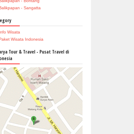
Balikpapan - Bontang
Balikpapan - Sangatta
egory
Info Wisata
Paket Wisata Indonesia
arya Tour & Travel - Pusat Travel di
onesia