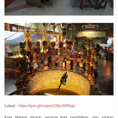
Lokasi :
https://goo.gl/maps/yCDhc5B35gk
Kota Malang dijuluki sebagai kota pendidikan, dan julukan