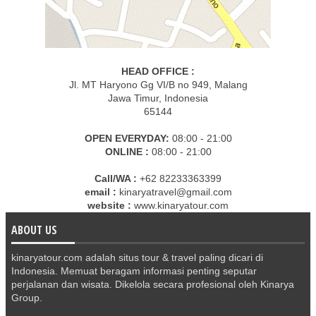
HEAD OFFICE :
Jl. MT Haryono Gg VI/B no 949, Malang
Jawa Timur, Indonesia
65144
OPEN EVERYDAY:
08:00 - 21:00
ONLINE :
08:00 - 21:00
Call/WA :
+62 82233363399
email :
kinaryatravel@gmail.com
website :
www.kinaryatour.com
ABOUT US
kinaryatour.com adalah situs tour & travel paling dicari di
Indonesia. Memuat beragam informasi penting seputar
perjalanan dan wisata. Dikelola secara profesional oleh Kinarya
Group.