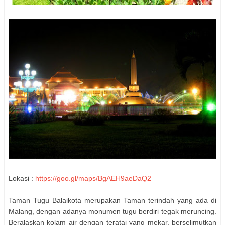
Lokasi :
https://goo.gl/maps/BgAEH9aeDaQ2
Taman Tugu Balaikota merupakan Taman terindah yang ada di
Malang, dengan adanya monumen tugu berdiri tegak meruncing.
Beralaskan kolam air dengan teratai yang mekar, berselimutkan