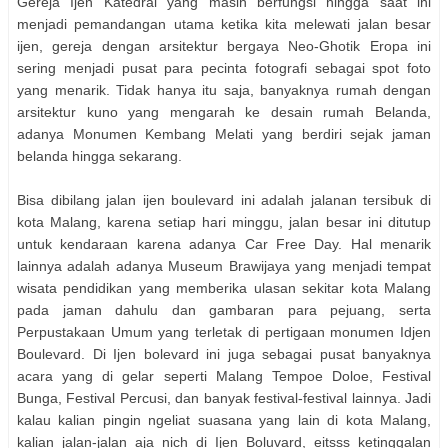
Gereja Ijen Katedral yang masih berfungsi hingga saat ini
menjadi pemandangan utama ketika kita melewati jalan besar
ijen, gereja dengan arsitektur bergaya Neo-Ghotik Eropa ini
sering menjadi pusat para pecinta fotografi sebagai spot foto
yang menarik. Tidak hanya itu saja, banyaknya rumah dengan
arsitektur kuno yang mengarah ke desain rumah Belanda,
adanya Monumen Kembang Melati yang berdiri sejak jaman
belanda hingga sekarang.
Bisa dibilang jalan ijen boulevard ini adalah jalanan tersibuk di
kota Malang, karena setiap hari minggu, jalan besar ini ditutup
untuk kendaraan karena adanya Car Free Day. Hal menarik
lainnya adalah adanya Museum Brawijaya yang menjadi tempat
wisata pendidikan yang memberika ulasan sekitar kota Malang
pada jaman dahulu dan gambaran para pejuang, serta
Perpustakaan Umum yang terletak di pertigaan monumen Idjen
Boulevard. Di Ijen bolevard ini juga sebagai pusat banyaknya
acara yang di gelar seperti Malang Tempoe Doloe, Festival
Bunga, Festival Percusi, dan banyak festival-festival lainnya. Jadi
kalau kalian pingin ngeliat suasana yang lain di kota Malang,
kalian jalan-jalan aja nich di Ijen Boluvard, eitsss ketinggalan