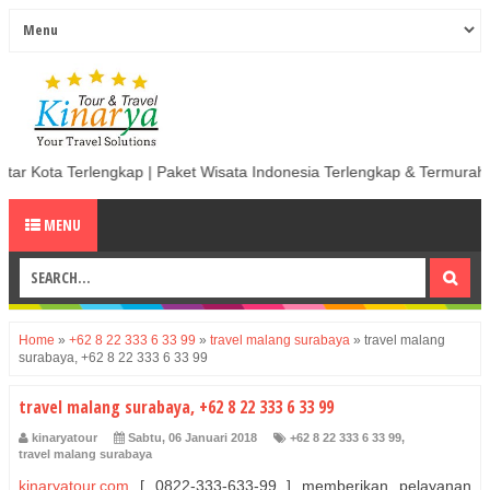
kap | Paket Wisata Indonesia Terlengkap & Termurah | Sewa Mobil termu
MENU
Home
»
+62 8 22 333 6 33 99
»
travel malang surabaya
»
travel malang
surabaya, +62 8 22 333 6 33 99
travel malang surabaya, +62 8 22 333 6 33 99
kinaryatour
Sabtu, 06 Januari 2018
+62 8 22 333 6 33 99
,
travel malang surabaya
kinaryatour.com
[ 0822-333-633-99 ] memberikan pelayanan