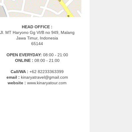
HEAD OFFICE :
Jl. MT Haryono Gg VI/B no 949, Malang
Jawa Timur, Indonesia
65144
OPEN EVERYDAY:
08:00 - 21:00
ONLINE :
08:00 - 21:00
Call/WA :
+62 82233363399
email :
kinaryatravel@gmail.com
website :
www.kinaryatour.com