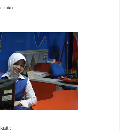
dikota)
ait :