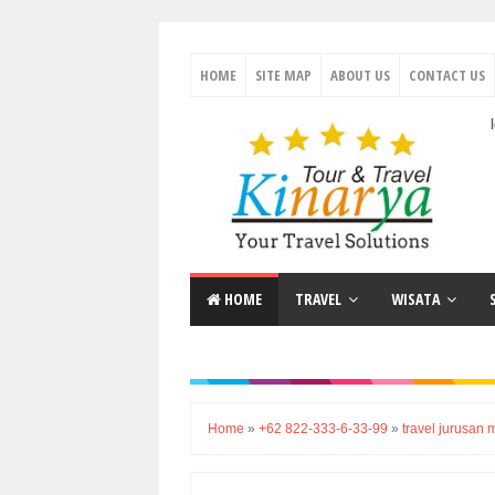
HOME
SITE MAP
ABOUT US
CONTACT US
Travel Antar Kota Terlengkap | P
HOME
TRAVEL
WISATA
Home
»
+62 822-333-6-33-99
»
travel jurusan 