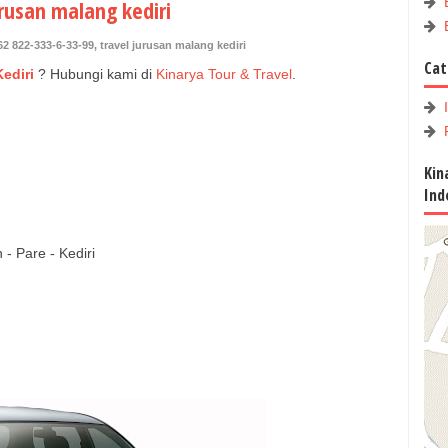
urusan malang kediri
62 822-333-6-33-99
,
travel jurusan malang kediri
Cat
ediri
?
Hubungi kami di
Kinarya Tour & Travel
.
Kin
Ind
- Pare - Kediri