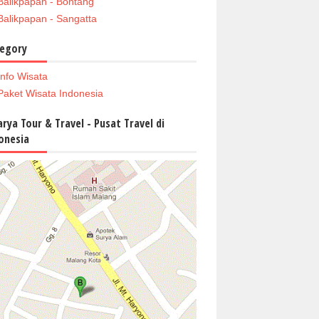
Balikpapan - Bontang
Balikpapan - Sangatta
egory
Info Wisata
Paket Wisata Indonesia
arya Tour & Travel - Pusat Travel di
onesia