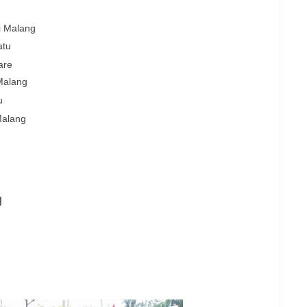
i
Malang
atu
are
Malang
u
alang
g